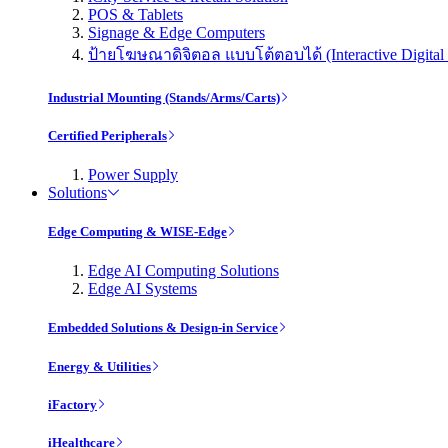
POS & Tablets
Signage & Edge Computers
ป้ายโฆษณาดิจิตอล แบบโต้ตอบได้ (Interactive Digital 
Industrial Mounting (Stands/Arms/Carts)
Certified Peripherals
Power Supply
Solutions
Edge Computing & WISE-Edge
Edge AI Computing Solutions
Edge AI Systems
Embedded Solutions & Design-in Service
Energy & Utilities
iFactory
iHealthcare