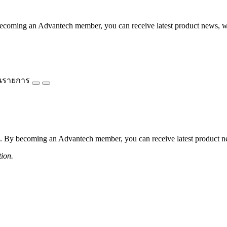
coming an Advantech member, you can receive latest product news, webi
นรายการ
 By becoming an Advantech member, you can receive latest product news
tion.