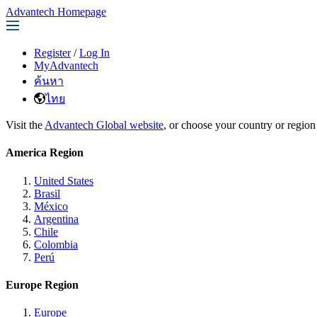
Advantech Homepage
Register
/
Log In
MyAdvantech
ค้นหา
ไทย
Visit the
Advantech Global website
, or choose your country or region
America Region
United States
Brasil
México
Argentina
Chile
Colombia
Perú
Europe Region
Europe