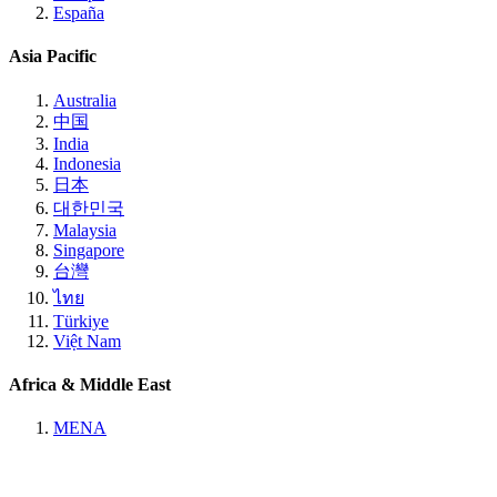
España
Asia Pacific
Australia
中国
India
Indonesia
日本
대한민국
Malaysia
Singapore
台灣
ไทย
Türkiye
Việt Nam
Africa & Middle East
MENA