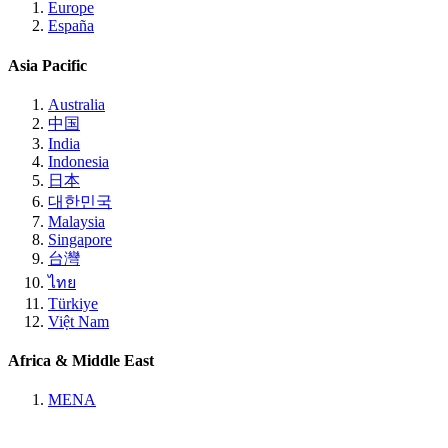
Europe
España
Asia Pacific
Australia
中国
India
Indonesia
日本
대한민국
Malaysia
Singapore
台灣
ไทย
Türkiye
Việt Nam
Africa & Middle East
MENA