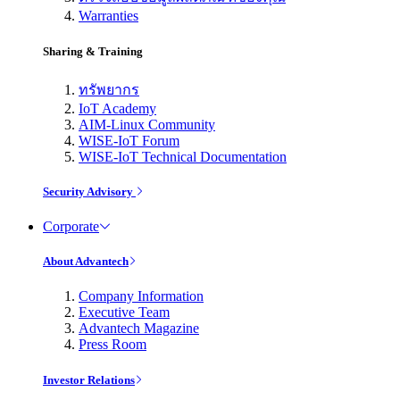
Warranties
Sharing & Training
ทรัพยากร
IoT Academy
AIM-Linux Community
WISE-IoT Forum
WISE-IoT Technical Documentation
Security Advisory
Corporate
About Advantech
Company Information
Executive Team
Advantech Magazine
Press Room
Investor Relations