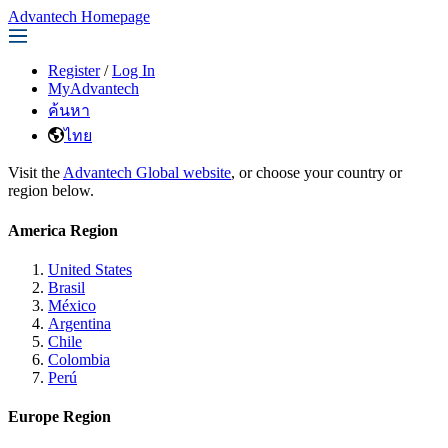
Advantech Homepage
Register
/
Log In
MyAdvantech
ค้นหา
ไทย
Visit the
Advantech Global website
, or choose your country or
region below.
America Region
United States
Brasil
México
Argentina
Chile
Colombia
Perú
Europe Region