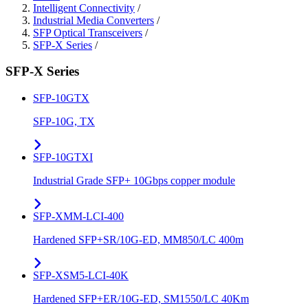
Intelligent Connectivity
/
Industrial Media Converters
/
SFP Optical Transceivers
/
SFP-X Series
/
SFP-X Series
SFP-10GTX
SFP-10G, TX
SFP-10GTXI
Industrial Grade SFP+ 10Gbps copper module
SFP-XMM-LCI-400
Hardened SFP+SR/10G-ED, MM850/LC 400m
SFP-XSM5-LCI-40K
Hardened SFP+ER/10G-ED, SM1550/LC 40Km