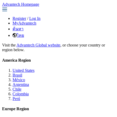
Advantech Homepage
Register
/
Log In
MyAdvantech
ค้นหา
ไทย
Visit the
Advantech Global website
, or choose your country or
region below.
America Region
United States
Brasil
México
Argentina
Chile
Colombia
Perú
Europe Region