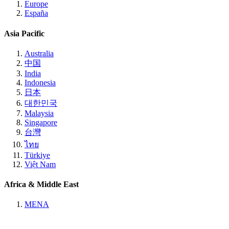
Europe
España
Asia Pacific
Australia
中国
India
Indonesia
日本
대한민국
Malaysia
Singapore
台灣
ไทย
Türkiye
Việt Nam
Africa & Middle East
MENA