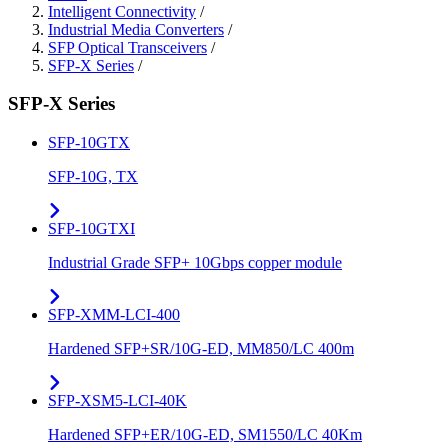
Intelligent Connectivity
/
Industrial Media Converters
/
SFP Optical Transceivers
/
SFP-X Series
/
SFP-X Series
SFP-10GTX
SFP-10G, TX
SFP-10GTXI
Industrial Grade SFP+ 10Gbps copper module
SFP-XMM-LCI-400
Hardened SFP+SR/10G-ED, MM850/LC 400m
SFP-XSM5-LCI-40K
Hardened SFP+ER/10G-ED, SM1550/LC 40Km