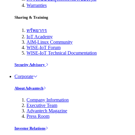
Warranties
Sharing & Training
ทรัพยากร
IoT Academy
AIM-Linux Community
WISE-IoT Forum
WISE-IoT Technical Documentation
Security Advisory
Corporate
About Advantech
Company Information
Executive Team
Advantech Magazine
Press Room
Investor Relations