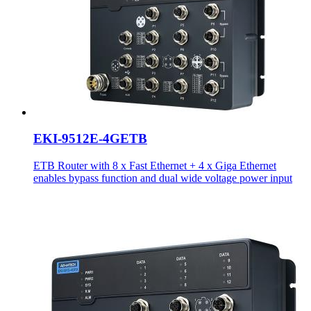
EKI-9512E-4GETB
ETB Router with 8 x Fast Ethernet + 4 x Giga Ethernet
enables bypass function and dual wide voltage power input