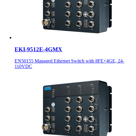
EKI-9512E-4GMX
EN50155 Managed Ethernet Switch with 8FE+4GE, 24-
110VDC