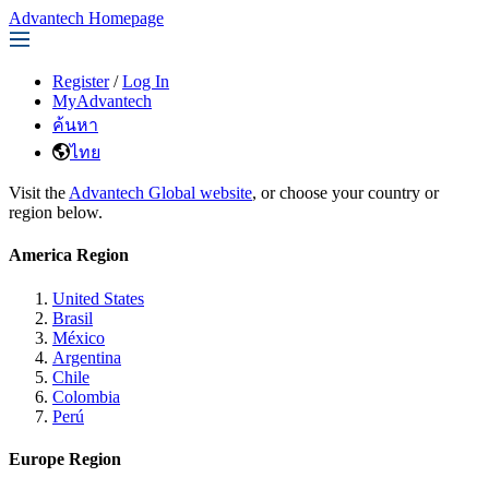
Advantech Homepage
Register
/
Log In
MyAdvantech
ค้นหา
ไทย
Visit the
Advantech Global website
, or choose your country or
region below.
America Region
United States
Brasil
México
Argentina
Chile
Colombia
Perú
Europe Region