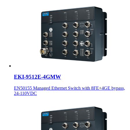
EKI-9512E-4GMW
EN50155 Managed Ethernet Switch with 8FE+4GE bypass,
24-110VDC