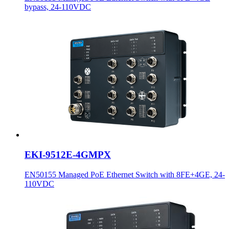
bypass, 24-110VDC
EKI-9512E-4GMPX
EN50155 Managed PoE Ethernet Switch with 8FE+4GE, 24-
110VDC