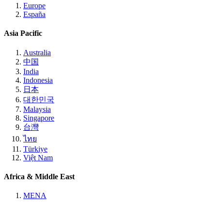
Europe
España
Asia Pacific
Australia
中国
India
Indonesia
日本
대한민국
Malaysia
Singapore
台灣
ไทย
Türkiye
Việt Nam
Africa & Middle East
MENA