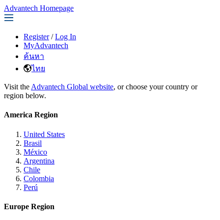
Advantech Homepage
Register
/
Log In
MyAdvantech
ค้นหา
ไทย
Visit the
Advantech Global website
, or choose your country or
region below.
America Region
United States
Brasil
México
Argentina
Chile
Colombia
Perú
Europe Region