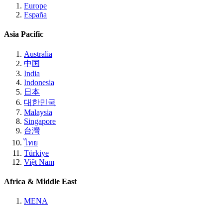
Europe
España
Asia Pacific
Australia
中国
India
Indonesia
日本
대한민국
Malaysia
Singapore
台灣
ไทย
Türkiye
Việt Nam
Africa & Middle East
MENA