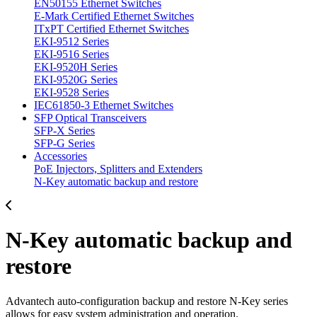
EN50155 Ethernet Switches
E-Mark Certified Ethernet Switches
ITxPT Certified Ethernet Switches
EKI-9512 Series
EKI-9516 Series
EKI-9520H Series
EKI-9520G Series
EKI-9528 Series
IEC61850-3 Ethernet Switches
SFP Optical Transceivers
SFP-X Series
SFP-G Series
Accessories
PoE Injectors, Splitters and Extenders
N-Key automatic backup and restore
N-Key automatic backup and
restore
Advantech auto-configuration backup and restore N-Key series
allows for easy system administration and operation.