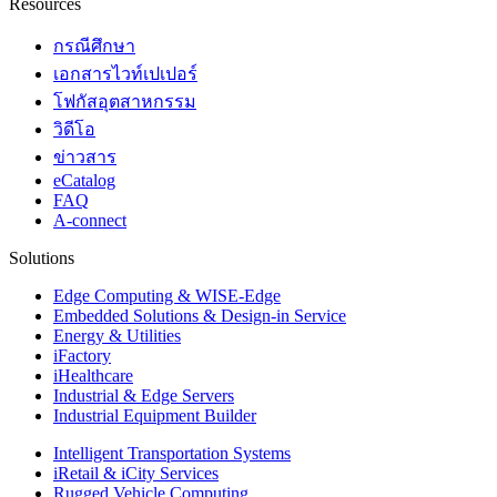
Resources
กรณีศึกษา
เอกสารไวท์เปเปอร์
โฟกัสอุตสาหกรรม
วิดีโอ
ข่าวสาร
eCatalog
FAQ
A-connect
Solutions
Edge Computing & WISE-Edge
Embedded Solutions & Design-in Service
Energy & Utilities
iFactory
iHealthcare
Industrial & Edge Servers
Industrial Equipment Builder
Intelligent Transportation Systems
iRetail & iCity Services
Rugged Vehicle Computing