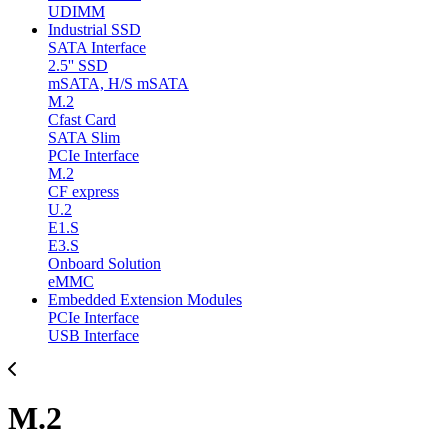
UDIMM
Industrial SSD
SATA Interface
2.5'' SSD
mSATA, H/S mSATA
M.2
Cfast Card
SATA Slim
PCIe Interface
M.2
CF express
U.2
E1.S
E3.S
Onboard Solution
eMMC
Embedded Extension Modules
PCIe Interface
USB Interface
M.2