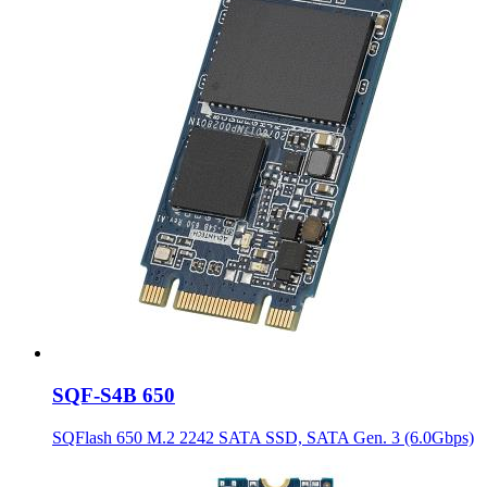
SQF-S4B 650
SQFlash 650 M.2 2242 SATA SSD, SATA Gen. 3 (6.0Gbps)