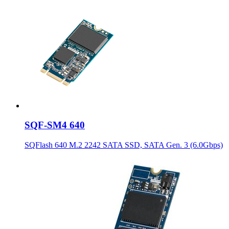
SQF-SM4 640
SQFlash 640 M.2 2242 SATA SSD, SATA Gen. 3 (6.0Gbps)