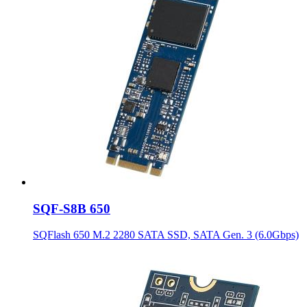
SQF-S8B 650
SQFlash 650 M.2 2280 SATA SSD, SATA Gen. 3 (6.0Gbps)