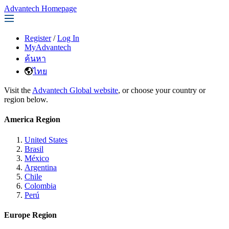
Advantech Homepage
Register
/
Log In
MyAdvantech
ค้นหา
ไทย
Visit the
Advantech Global website
, or choose your country or
region below.
America Region
United States
Brasil
México
Argentina
Chile
Colombia
Perú
Europe Region