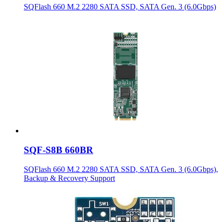
SQFlash 660 M.2 2280 SATA SSD, SATA Gen. 3 (6.0Gbps)
SQF-S8B 660BR
SQFlash 660 M.2 2280 SATA SSD, SATA Gen. 3 (6.0Gbps),
Backup & Recovery Support