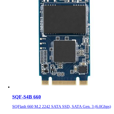
SQF-S4B 660
SQFlash 660 M.2 2242 SATA SSD, SATA Gen. 3 (6.0Gbps)