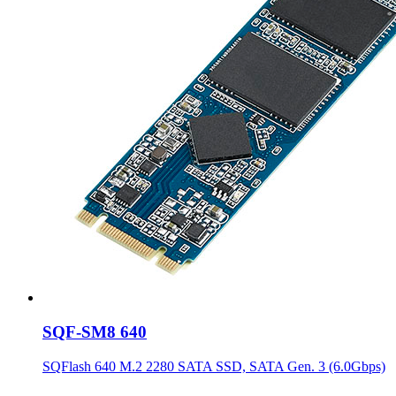
SQF-SM8 640
SQFlash 640 M.2 2280 SATA SSD, SATA Gen. 3 (6.0Gbps)