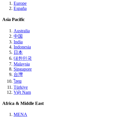
Europe
España
Asia Pacific
Australia
中国
India
Indonesia
日本
대한민국
Malaysia
Singapore
台灣
ไทย
Türkiye
Việt Nam
Africa & Middle East
MENA