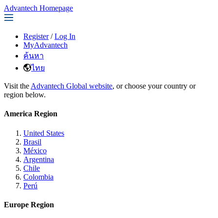
Advantech Homepage
Register
/
Log In
MyAdvantech
ค้นหา
ไทย
Visit the
Advantech Global website
, or choose your country or
region below.
America Region
United States
Brasil
México
Argentina
Chile
Colombia
Perú
Europe Region