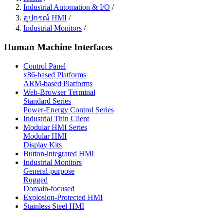
Industrial Automation & I/O
/
อุปกรณ์ HMI
/
Industrial Monitors
/
Human Machine Interfaces
Control Panel
x86-based Platforms
ARM-based Platforms
Web-Browser Terminal
Standard Series
Power-Energy Control Series
Industrial Thin Client
Modular HMI Series
Modular HMI
Display Kits
Button-integrated HMI
Industrial Monitors
General-purpose
Rugged
Domain-focused
Explosion-Protected HMI
Stainless Steel HMI