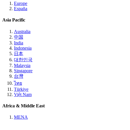
Europe
España
Asia Pacific
Australia
中国
India
Indonesia
日本
대한민국
Malaysia
Singapore
台灣
ไทย
Türkiye
Việt Nam
Africa & Middle East
MENA