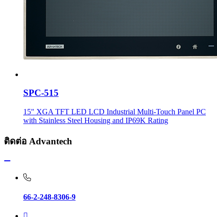
SPC-515
15" XGA TFT LED LCD Industrial Multi-Touch Panel PC
with Stainless Steel Housing and IP69K Rating
ติดต่อ Advantech
66-2-248-8306-9