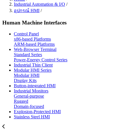
Industrial Automation & I/O
/
อุปกรณ์ HMI
/
Human Machine Interfaces
Control Panel
x86-based Platforms
ARM-based Platforms
Web-Browser Terminal
Standard Series
Power-Energy Control Series
Industrial Thin Client
Modular HMI Series
Modular HMI
Display Kits
Button-integrated HMI
Industrial Monitors
General-purpose
Rugged
Domain-focused
Explosion-Protected HMI
Stainless Steel HMI