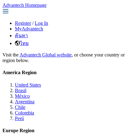
Advantech Homepage
Register
/
Log In
MyAdvantech
ค้นหา
ไทย
Visit the
Advantech Global website
, or choose your country or
region below.
America Region
United States
Brasil
México
Argentina
Chile
Colombia
Perú
Europe Region