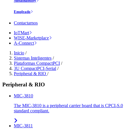
Sustainability
Empleado
Contactarnos
IoTMart
WISE-Marketplace
A-Connect
Inicio
/
Sistemas Inteligentes
/
Plataformas CompactPCI
/
3U CompactPCI-Serial
/
Peripheral & RIO
/
Peripheral & RIO
MIC-3810
The MIC-3810 is a peripheral carrier board that is CPCI-S.0
standard compliant.
MIC-3811