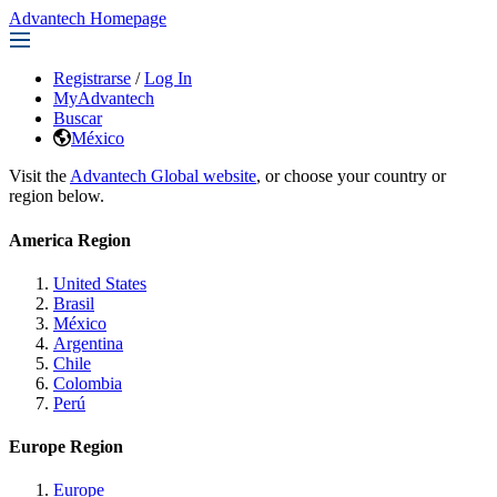
Advantech Homepage
Registrarse
/
Log In
MyAdvantech
Buscar
México
Visit the
Advantech Global website
, or choose your country or
region below.
America Region
United States
Brasil
México
Argentina
Chile
Colombia
Perú
Europe Region
Europe