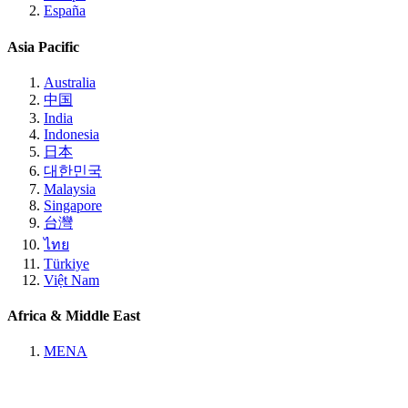
España
Asia Pacific
Australia
中国
India
Indonesia
日本
대한민국
Malaysia
Singapore
台灣
ไทย
Türkiye
Việt Nam
Africa & Middle East
MENA