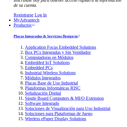
Inscríbase hoy para obtener acceso rápido a la información
de su cuenta.
Registrarse
Log In
MyAdvantech
Productos
Placas Integradas & Servicios Design-in
Application Focus Embedded Solutions
Box PCs Integradas y Sin Ventilador
Computadoras en Módulos
Embedded IoT Solutions
Embedded PCs
Industrial Wireless Solutions
Módulos Integrados
Placas Base de Uso Industrial
Plataformas Informáticas RISC
Señalización Digital
Single Board Computers & MI/O Extension
Software Integrado
Soluciones de Visualización para Uso Industrial
Soluciones para Plataformas de Juego
Wireless ePaper Display Solutions