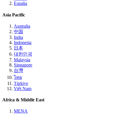
España
Asia Pacific
Australia
中国
India
Indonesia
日本
대한민국
Malaysia
Singapore
台灣
ไทย
Türkiye
Việt Nam
Africa & Middle East
MENA