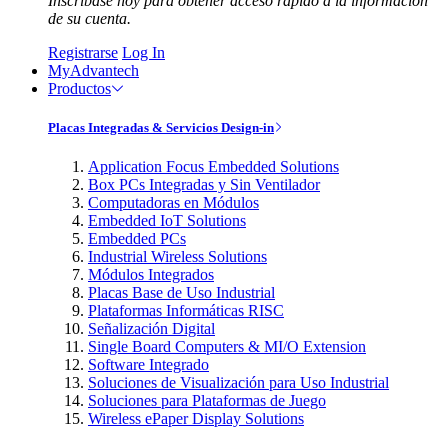
Inscríbase hoy para obtener acceso rápido a la información
de su cuenta.
Registrarse
Log In
MyAdvantech
Productos
Placas Integradas & Servicios Design-in
Application Focus Embedded Solutions
Box PCs Integradas y Sin Ventilador
Computadoras en Módulos
Embedded IoT Solutions
Embedded PCs
Industrial Wireless Solutions
Módulos Integrados
Placas Base de Uso Industrial
Plataformas Informáticas RISC
Señalización Digital
Single Board Computers & MI/O Extension
Software Integrado
Soluciones de Visualización para Uso Industrial
Soluciones para Plataformas de Juego
Wireless ePaper Display Solutions