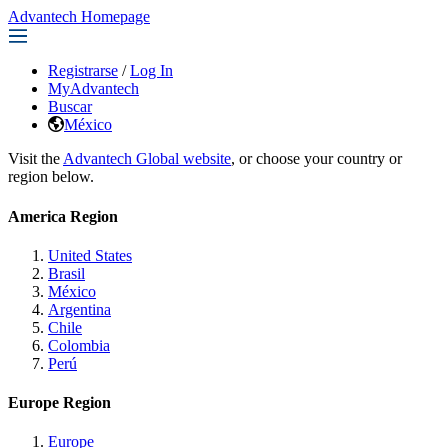
Advantech Homepage
Registrarse
/
Log In
MyAdvantech
Buscar
México
Visit the
Advantech Global website
, or choose your country or
region below.
America Region
United States
Brasil
México
Argentina
Chile
Colombia
Perú
Europe Region
Europe