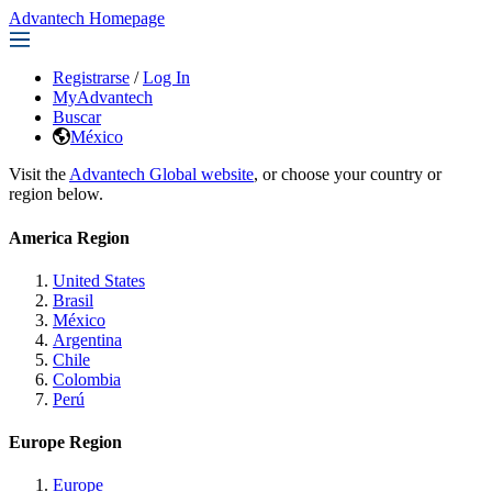
Advantech Homepage
Registrarse
/
Log In
MyAdvantech
Buscar
México
Visit the
Advantech Global website
, or choose your country or
region below.
America Region
United States
Brasil
México
Argentina
Chile
Colombia
Perú
Europe Region
Europe