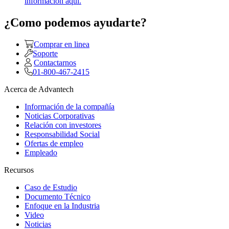
información aquí.
¿Como podemos ayudarte?
Comprar en linea
Soporte
Contactarnos
01-800-467-2415
Acerca de Advantech
Información de la compañía
Noticias Corporativas
Relación con investores
Responsabilidad Social
Ofertas de empleo
Empleado
Recursos
Caso de Estudio
Documento Técnico
Enfoque en la Industria
Video
Noticias