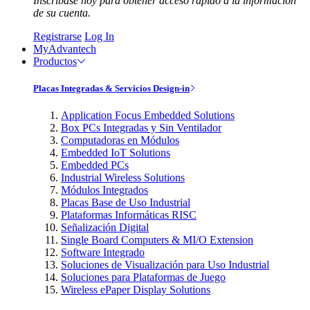
Inscríbase hoy para obtener acceso rápido a la información
de su cuenta.
Registrarse
Log In
MyAdvantech
Productos
Placas Integradas & Servicios Design-in
Application Focus Embedded Solutions
Box PCs Integradas y Sin Ventilador
Computadoras en Módulos
Embedded IoT Solutions
Embedded PCs
Industrial Wireless Solutions
Módulos Integrados
Placas Base de Uso Industrial
Plataformas Informáticas RISC
Señalización Digital
Single Board Computers & MI/O Extension
Software Integrado
Soluciones de Visualización para Uso Industrial
Soluciones para Plataformas de Juego
Wireless ePaper Display Solutions