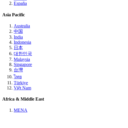
España
Asia Pacific
Australia
中国
India
Indonesia
日本
대한민국
Malaysia
Singapore
台灣
ไทย
Türkiye
Việt Nam
Africa & Middle East
MENA