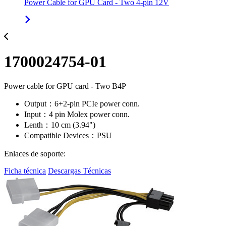
Power Cable for GPU Card - Two 4-pin 12V
1700024754-01
Power cable for GPU card - Two B4P
Output：6+2-pin PCIe power conn.
Input：4 pin Molex power conn.
Lenth：10 cm (3.94")
Compatible Devices：PSU
Enlaces de soporte:
Ficha técnica
Descargas Técnicas