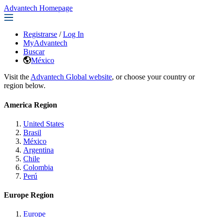
Advantech Homepage
Registrarse
/
Log In
MyAdvantech
Buscar
México
Visit the
Advantech Global website
, or choose your country or
region below.
America Region
United States
Brasil
México
Argentina
Chile
Colombia
Perú
Europe Region
Europe