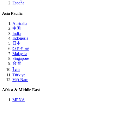
España
Asia Pacific
Australia
中国
India
Indonesia
日本
대한민국
Malaysia
Singapore
台灣
ไทย
Türkiye
Việt Nam
Africa & Middle East
MENA