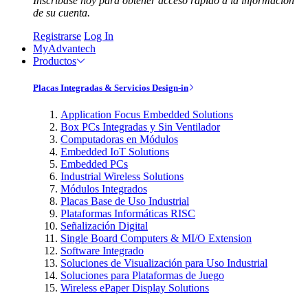
Inscríbase hoy para obtener acceso rápido a la información
de su cuenta.
Registrarse
Log In
MyAdvantech
Productos
Placas Integradas & Servicios Design-in
Application Focus Embedded Solutions
Box PCs Integradas y Sin Ventilador
Computadoras en Módulos
Embedded IoT Solutions
Embedded PCs
Industrial Wireless Solutions
Módulos Integrados
Placas Base de Uso Industrial
Plataformas Informáticas RISC
Señalización Digital
Single Board Computers & MI/O Extension
Software Integrado
Soluciones de Visualización para Uso Industrial
Soluciones para Plataformas de Juego
Wireless ePaper Display Solutions