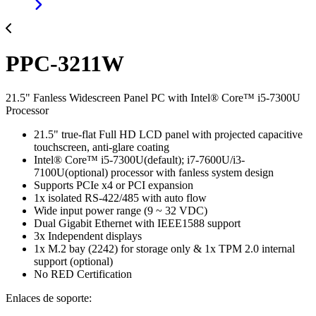
PPC-3211W
21.5" Fanless Widescreen Panel PC with Intel® Core™ i5-7300U
Processor
21.5" true-flat Full HD LCD panel with projected capacitive
touchscreen, anti-glare coating
Intel® Core™ i5-7300U(default); i7-7600U/i3-
7100U(optional) processor with fanless system design
Supports PCIe x4 or PCI expansion
1x isolated RS-422/485 with auto flow
Wide input power range (9 ~ 32 VDC)
Dual Gigabit Ethernet with IEEE1588 support
3x Independent displays
1x M.2 bay (2242) for storage only & 1x TPM 2.0 internal
support (optional)
No RED Certification
Enlaces de soporte: