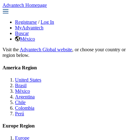
Advantech Homepage
Registrarse
/
Log In
MyAdvantech
Buscar
México
Visit the
Advantech Global website
, or choose your country or
region below.
America Region
United States
Brasil
México
Argentina
Chile
Colombia
Perú
Europe Region
Europe