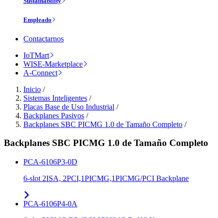
Sustainability
Empleado
Contactarnos
IoTMart
WISE-Marketplace
A-Connect
Inicio
/
Sistemas Inteligentes
/
Placas Base de Uso Industrial
/
Backplanes Pasivos
/
Backplanes SBC PICMG 1.0 de Tamaño Completo
/
Backplanes SBC PICMG 1.0 de Tamaño Completo
PCA-6106P3-0D
6-slot 2ISA, 2PCI,1PICMG,1PICMG/PCI Backplane
PCA-6106P4-0A