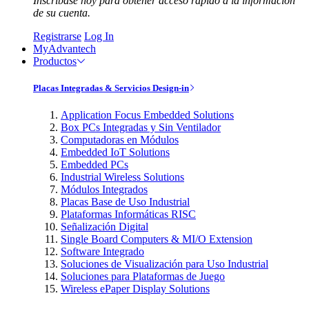
Inscríbase hoy para obtener acceso rápido a la información
de su cuenta.
Registrarse
Log In
MyAdvantech
Productos
Placas Integradas & Servicios Design-in
Application Focus Embedded Solutions
Box PCs Integradas y Sin Ventilador
Computadoras en Módulos
Embedded IoT Solutions
Embedded PCs
Industrial Wireless Solutions
Módulos Integrados
Placas Base de Uso Industrial
Plataformas Informáticas RISC
Señalización Digital
Single Board Computers & MI/O Extension
Software Integrado
Soluciones de Visualización para Uso Industrial
Soluciones para Plataformas de Juego
Wireless ePaper Display Solutions