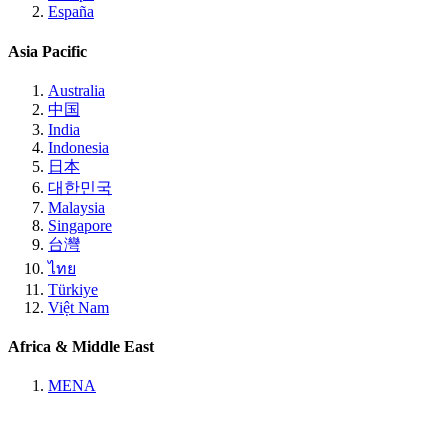
España
Asia Pacific
Australia
中国
India
Indonesia
日本
대한민국
Malaysia
Singapore
台灣
ไทย
Türkiye
Việt Nam
Africa & Middle East
MENA