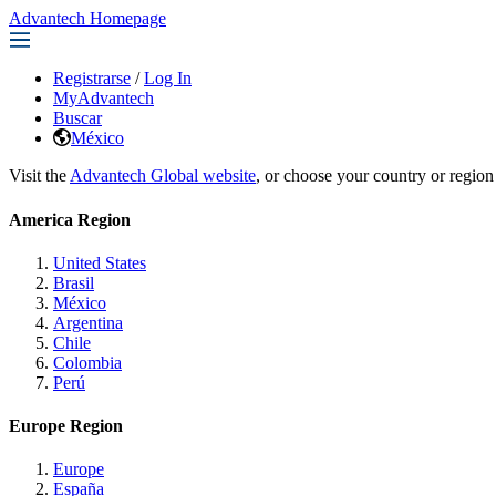
Advantech Homepage
Registrarse
/
Log In
MyAdvantech
Buscar
México
Visit the
Advantech Global website
, or choose your country or region
America Region
United States
Brasil
México
Argentina
Chile
Colombia
Perú
Europe Region
Europe
España