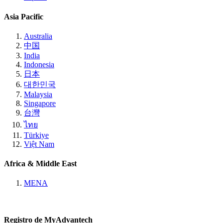
Asia Pacific
Australia
中国
India
Indonesia
日本
대한민국
Malaysia
Singapore
台灣
ไทย
Türkiye
Việt Nam
Africa & Middle East
MENA
Registro de MyAdvantech