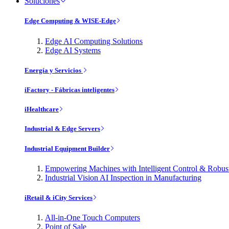
Soluciones
Edge Computing & WISE-Edge
Edge AI Computing Solutions
Edge AI Systems
Energía y Servicios
iFactory - Fábricas inteligentes
iHealthcare
Industrial & Edge Servers
Industrial Equipment Builder
Empowering Machines with Intelligent Control & Robu
Industrial Vision AI Inspection in Manufacturing
iRetail & iCity Services
All-in-One Touch Computers
Point of Sale