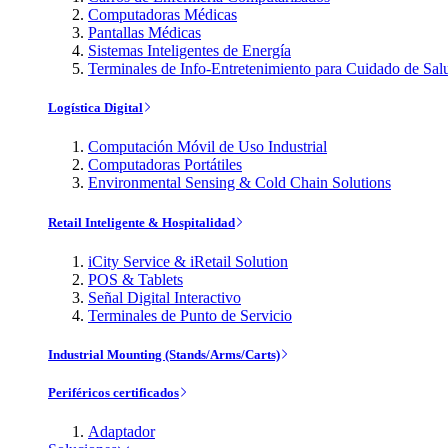
Computadoras Médicas
Pantallas Médicas
Sistemas Inteligentes de Energía
Terminales de Info-Entretenimiento para Cuidado de Sal
Logística Digital
Computación Móvil de Uso Industrial
Computadoras Portátiles
Environmental Sensing & Cold Chain Solutions
Retail Inteligente & Hospitalidad
iCity Service & iRetail Solution
POS & Tablets
Señal Digital Interactivo
Terminales de Punto de Servicio
Industrial Mounting (Stands/Arms/Carts)
Periféricos certificados
Adaptador