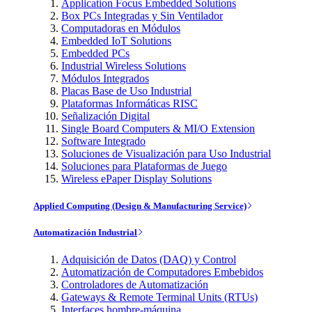
Application Focus Embedded Solutions
Box PCs Integradas y Sin Ventilador
Computadoras en Módulos
Embedded IoT Solutions
Embedded PCs
Industrial Wireless Solutions
Módulos Integrados
Placas Base de Uso Industrial
Plataformas Informáticas RISC
Señalización Digital
Single Board Computers & MI/O Extension
Software Integrado
Soluciones de Visualización para Uso Industrial
Soluciones para Plataformas de Juego
Wireless ePaper Display Solutions
Applied Computing (Design & Manufacturing Service)
Automatización Industrial
Adquisición de Datos (DAQ) y Control
Automatización de Computadores Embebidos
Controladores de Automatización
Gateways & Remote Terminal Units (RTUs)
Interfaces hombre-máquina