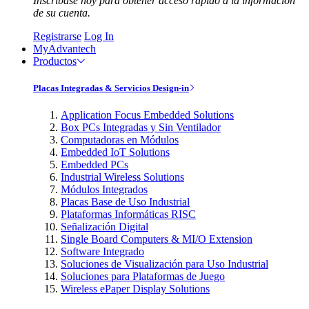
Inscríbase hoy para obtener acceso rápido a la información
de su cuenta.
Registrarse
Log In
MyAdvantech
Productos
Placas Integradas & Servicios Design-in
Application Focus Embedded Solutions
Box PCs Integradas y Sin Ventilador
Computadoras en Módulos
Embedded IoT Solutions
Embedded PCs
Industrial Wireless Solutions
Módulos Integrados
Placas Base de Uso Industrial
Plataformas Informáticas RISC
Señalización Digital
Single Board Computers & MI/O Extension
Software Integrado
Soluciones de Visualización para Uso Industrial
Soluciones para Plataformas de Juego
Wireless ePaper Display Solutions