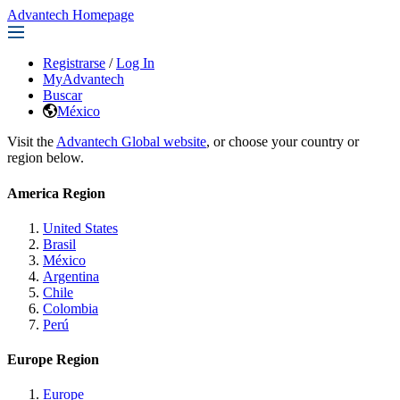
Advantech Homepage
Registrarse
/
Log In
MyAdvantech
Buscar
México
Visit the
Advantech Global website
, or choose your country or
region below.
America Region
United States
Brasil
México
Argentina
Chile
Colombia
Perú
Europe Region
Europe