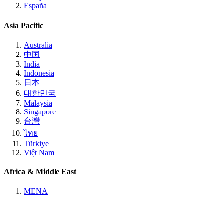
España
Asia Pacific
Australia
中国
India
Indonesia
日本
대한민국
Malaysia
Singapore
台灣
ไทย
Türkiye
Việt Nam
Africa & Middle East
MENA