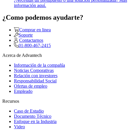
¿Necesitas un presupuesto o una solución personalizada? Más
información aquí.
¿Como podemos ayudarte?
Comprar en linea
Soporte
Contactarnos
01-800-467-2415
Acerca de Advantech
Información de la compañía
Noticias Corporativas
Relación con investores
Responsabilidad Social
Ofertas de empleo
Empleado
Recursos
Caso de Estudio
Documento Técnico
Enfoque en la Industria
Video