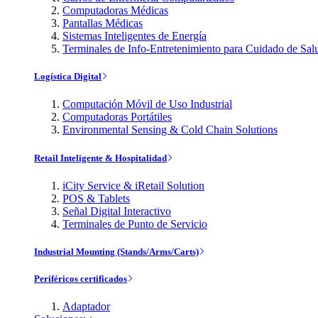
Computadoras Médicas
Pantallas Médicas
Sistemas Inteligentes de Energía
Terminales de Info-Entretenimiento para Cuidado de Sal
Logística Digital
Computación Móvil de Uso Industrial
Computadoras Portátiles
Environmental Sensing & Cold Chain Solutions
Retail Inteligente & Hospitalidad
iCity Service & iRetail Solution
POS & Tablets
Señal Digital Interactivo
Terminales de Punto de Servicio
Industrial Mounting (Stands/Arms/Carts)
Periféricos certificados
Adaptador