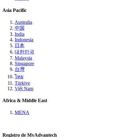
Asia Pacific
Australia
中国
India
Indonesia
日本
대한민국
Malaysia
Singapore
台灣
ไทย
Türkiye
Việt Nam
Africa & Middle East
MENA
Registro de MyAdvantech