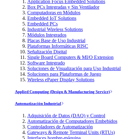
Application Focus Embedded Solutions
Box PCs Integradas y Sin Ventilador
Computadoras en Módulos
Embedded IoT Solutions
Embedded PCs
Industrial Wireless Solutions
Módulos Integrados
Placas Base de Uso Industrial
Plataformas Informáticas RISC
Señalización Digital
Single Board Computers & MI/O Extension
Software Integrado
Soluciones de Visualización para Uso Industrial
Soluciones para Plataformas de Juego
Wireless ePaper Display Solutions
Applied Computing (Design & Manufacturing Service)
Automatización Industrial
Adquisición de Datos (DAQ) y Control
Automatización de Computadores Embebidos
Controladores de Automatización
Gateways & Remote Terminal Units (RTUs)
Interfaces hombre-máquina