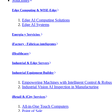
Soluciones
Edge Computing & WISE-Edge
Edge AI Computing Solutions
Edge AI Systems
Energía y Servicios
iFactory - Fábricas inteligentes
iHealthcare
Industrial & Edge Servers
Industrial Equipment Builder
Empowering Machines with Intelligent Control & Robu
Industrial Vision AI Inspection in Manufacturing
iRetail & iCity Services
All-in-One Touch Computers
Point of Sale