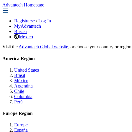
Advantech Homepage
Registrarse
/
Log In
MyAdvantech
Buscar
México
Visit the
Advantech Global website
, or choose your country or region
America Region
United States
Brasil
México
Argentina
Chile
Colombia
Perú
Europe Region
Europe
España