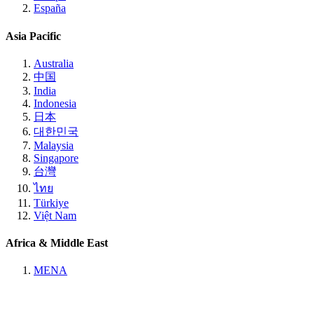
España
Asia Pacific
Australia
中国
India
Indonesia
日本
대한민국
Malaysia
Singapore
台灣
ไทย
Türkiye
Việt Nam
Africa & Middle East
MENA