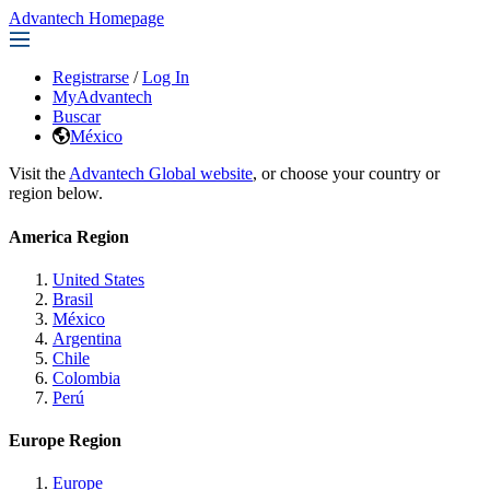
Advantech Homepage
Registrarse
/
Log In
MyAdvantech
Buscar
México
Visit the
Advantech Global website
, or choose your country or
region below.
America Region
United States
Brasil
México
Argentina
Chile
Colombia
Perú
Europe Region
Europe