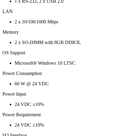
1 x RS-232, 2 x USB 2.0
LAN
2 x 10/100/1000 Mbps
Memory
2 x SO-DIMM with 8GB DDR3L
OS Support
Microsoft® Windows 10 LTSC
Power Consumption
60 W @ 24 VDC
Power Input
24 VDC ±10%
Power Requirement
24 VDC ±10%
I/O Interface