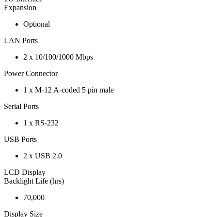
Expansion
Optional
LAN Ports
2 x 10/100/1000 Mbps
Power Connector
1 x M-12 A-coded 5 pin male
Serial Ports
1 x RS-232
USB Ports
2 x USB 2.0
LCD Display
Backlight Life (hrs)
70,000
Display Size