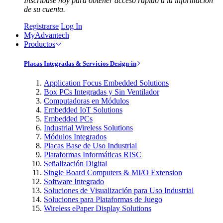
Inscríbase hoy para obtener acceso rápido a la información
de su cuenta.
Registrarse
Log In
MyAdvantech
Productos
Placas Integradas & Servicios Design-in
Application Focus Embedded Solutions
Box PCs Integradas y Sin Ventilador
Computadoras en Módulos
Embedded IoT Solutions
Embedded PCs
Industrial Wireless Solutions
Módulos Integrados
Placas Base de Uso Industrial
Plataformas Informáticas RISC
Señalización Digital
Single Board Computers & MI/O Extension
Software Integrado
Soluciones de Visualización para Uso Industrial
Soluciones para Plataformas de Juego
Wireless ePaper Display Solutions