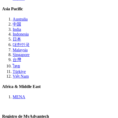
Asia Pacific
Australia
中国
India
Indonesia
日本
대한민국
Malaysia
Singapore
台灣
ไทย
Türkiye
Việt Nam
Africa & Middle East
MENA
Registro de MyAdvantech