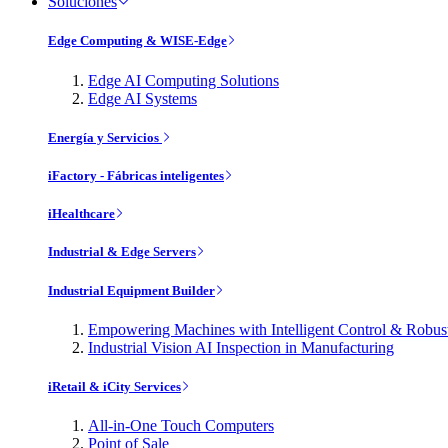
Soluciones
Edge Computing & WISE-Edge
Edge AI Computing Solutions
Edge AI Systems
Energía y Servicios
iFactory - Fábricas inteligentes
iHealthcare
Industrial & Edge Servers
Industrial Equipment Builder
Empowering Machines with Intelligent Control & Robu
Industrial Vision AI Inspection in Manufacturing
iRetail & iCity Services
All-in-One Touch Computers
Point of Sale