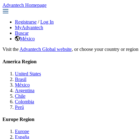
Advantech Homepage
Registrarse
/
Log In
MyAdvantech
Buscar
México
Visit the
Advantech Global website
, or choose your country or region
America Region
United States
Brasil
México
Argentina
Chile
Colombia
Perú
Europe Region
Europe
España