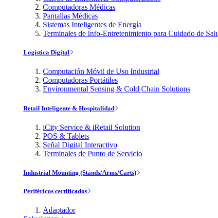
Computadoras Médicas
Pantallas Médicas
Sistemas Inteligentes de Energía
Terminales de Info-Entretenimiento para Cuidado de Sal
Logística Digital
Computación Móvil de Uso Industrial
Computadoras Portátiles
Environmental Sensing & Cold Chain Solutions
Retail Inteligente & Hospitalidad
iCity Service & iRetail Solution
POS & Tablets
Señal Digital Interactivo
Terminales de Punto de Servicio
Industrial Mounting (Stands/Arms/Carts)
Periféricos certificados
Adaptador