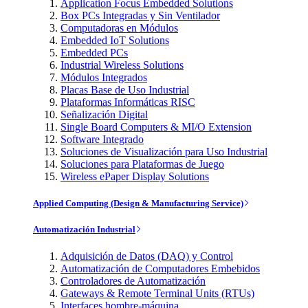
Application Focus Embedded Solutions
Box PCs Integradas y Sin Ventilador
Computadoras en Módulos
Embedded IoT Solutions
Embedded PCs
Industrial Wireless Solutions
Módulos Integrados
Placas Base de Uso Industrial
Plataformas Informáticas RISC
Señalización Digital
Single Board Computers & MI/O Extension
Software Integrado
Soluciones de Visualización para Uso Industrial
Soluciones para Plataformas de Juego
Wireless ePaper Display Solutions
Applied Computing (Design & Manufacturing Service)
Automatización Industrial
Adquisición de Datos (DAQ) y Control
Automatización de Computadores Embebidos
Controladores de Automatización
Gateways & Remote Terminal Units (RTUs)
Interfaces hombre-máquina