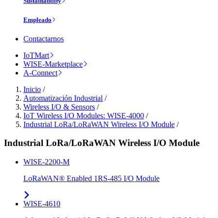
Sustainability
Empleado
Contactarnos
IoTMart
WISE-Marketplace
A-Connect
Inicio
/
Automatización Industrial
/
Wireless I/O & Sensors
/
IoT Wireless I/O Modules: WISE-4000
/
Industrial LoRa/LoRaWAN Wireless I/O Module
/
Industrial LoRa/LoRaWAN Wireless I/O Module
WISE-2200-M
LoRaWAN® Enabled 1RS-485 I/O Module
WISE-4610