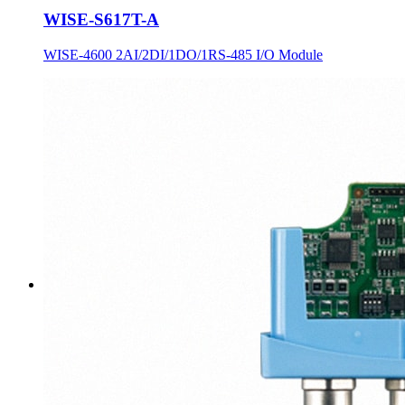
WISE-S617T-A
WISE-4600 2AI/2DI/1DO/1RS-485 I/O Module