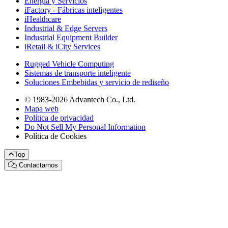
Energía y Servicios
iFactory - Fábricas inteligentes
iHealthcare
Industrial & Edge Servers
Industrial Equipment Builder
iRetail & iCity Services
Rugged Vehicle Computing
Sistemas de transporte inteligente
Soluciones Embebidas y servicio de rediseño
© 1983-2026 Advantech Co., Ltd.
Mapa web
Política de privacidad
Do Not Sell My Personal Information
Política de Cookies
Top
Contactarnos