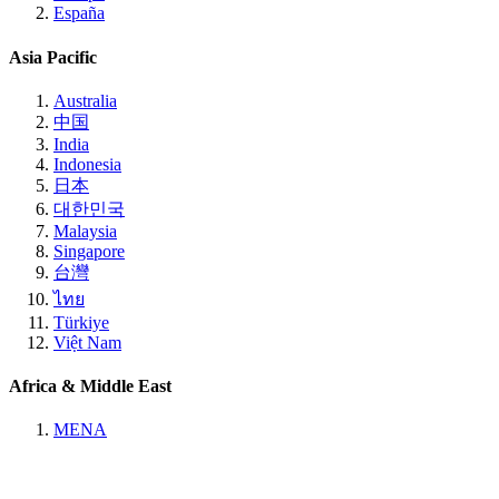
España
Asia Pacific
Australia
中国
India
Indonesia
日本
대한민국
Malaysia
Singapore
台灣
ไทย
Türkiye
Việt Nam
Africa & Middle East
MENA