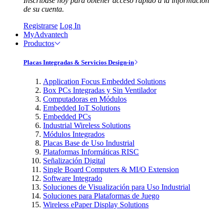
Inscríbase hoy para obtener acceso rápido a la información
de su cuenta.
Registrarse
Log In
MyAdvantech
Productos
Placas Integradas & Servicios Design-in
Application Focus Embedded Solutions
Box PCs Integradas y Sin Ventilador
Computadoras en Módulos
Embedded IoT Solutions
Embedded PCs
Industrial Wireless Solutions
Módulos Integrados
Placas Base de Uso Industrial
Plataformas Informáticas RISC
Señalización Digital
Single Board Computers & MI/O Extension
Software Integrado
Soluciones de Visualización para Uso Industrial
Soluciones para Plataformas de Juego
Wireless ePaper Display Solutions