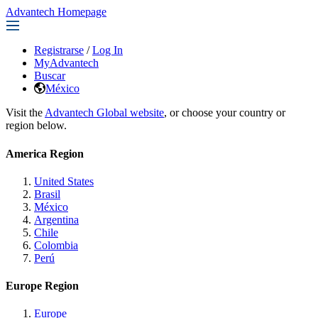
Advantech Homepage
Registrarse
/
Log In
MyAdvantech
Buscar
México
Visit the
Advantech Global website
, or choose your country or
region below.
America Region
United States
Brasil
México
Argentina
Chile
Colombia
Perú
Europe Region
Europe