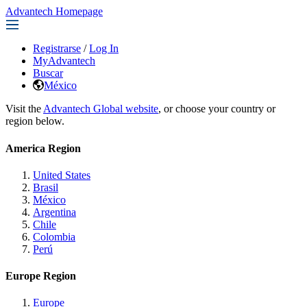
Advantech Homepage
Registrarse
/
Log In
MyAdvantech
Buscar
México
Visit the
Advantech Global website
, or choose your country or
region below.
America Region
United States
Brasil
México
Argentina
Chile
Colombia
Perú
Europe Region
Europe