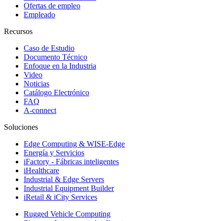
Ofertas de empleo
Empleado
Recursos
Caso de Estudio
Documento Técnico
Enfoque en la Industria
Video
Noticias
Catálogo Electrónico
FAQ
A-connect
Soluciones
Edge Computing & WISE-Edge
Energía y Servicios
iFactory - Fábricas inteligentes
iHealthcare
Industrial & Edge Servers
Industrial Equipment Builder
iRetail & iCity Services
Rugged Vehicle Computing