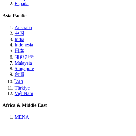
España
Asia Pacific
Australia
中国
India
Indonesia
日本
대한민국
Malaysia
Singapore
台灣
ไทย
Türkiye
Việt Nam
Africa & Middle East
MENA