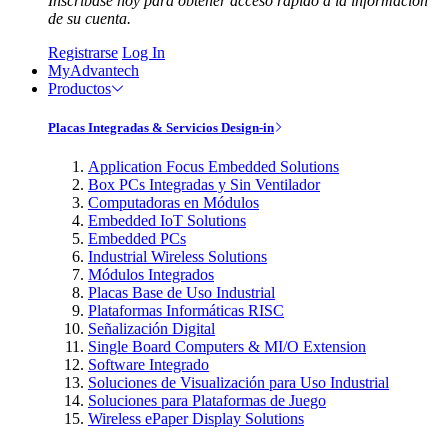
Inscríbase hoy para obtener acceso rápido a la información
de su cuenta.
Registrarse
Log In
MyAdvantech
Productos
Placas Integradas & Servicios Design-in
Application Focus Embedded Solutions
Box PCs Integradas y Sin Ventilador
Computadoras en Módulos
Embedded IoT Solutions
Embedded PCs
Industrial Wireless Solutions
Módulos Integrados
Placas Base de Uso Industrial
Plataformas Informáticas RISC
Señalización Digital
Single Board Computers & MI/O Extension
Software Integrado
Soluciones de Visualización para Uso Industrial
Soluciones para Plataformas de Juego
Wireless ePaper Display Solutions