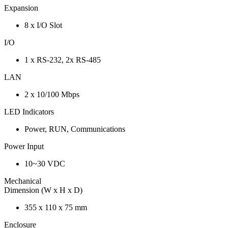
Expansion
8 x I/O Slot
I/O
1 x RS-232, 2x RS-485
LAN
2 x 10/100 Mbps
LED Indicators
Power, RUN, Communications
Power Input
10~30 VDC
Mechanical
Dimension (W x H x D)
355 x 110 x 75 mm
Enclosure