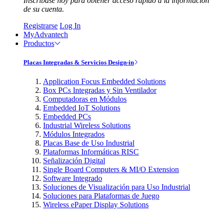
Inscríbase hoy para obtener acceso rápido a la información
de su cuenta.
Registrarse
Log In
MyAdvantech
Productos
Placas Integradas & Servicios Design-in
Application Focus Embedded Solutions
Box PCs Integradas y Sin Ventilador
Computadoras en Módulos
Embedded IoT Solutions
Embedded PCs
Industrial Wireless Solutions
Módulos Integrados
Placas Base de Uso Industrial
Plataformas Informáticas RISC
Señalización Digital
Single Board Computers & MI/O Extension
Software Integrado
Soluciones de Visualización para Uso Industrial
Soluciones para Plataformas de Juego
Wireless ePaper Display Solutions