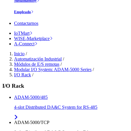
Sustainability
Empleado
Contactarnos
IoTMart
WISE-Marketplace
A-Connect
Inicio
/
Automatización Industrial
/
Módulos de E/S remotas
/
Modular I/O System: ADAM-5000 Series
/
I/O Rack
/
I/O Rack
ADAM-5000/485
4-slot Distributed DA&C System for RS-485
ADAM-5000/TCP