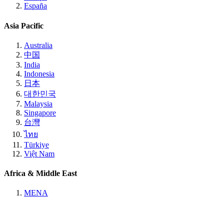
España
Asia Pacific
Australia
中国
India
Indonesia
日本
대한민국
Malaysia
Singapore
台灣
ไทย
Türkiye
Việt Nam
Africa & Middle East
MENA