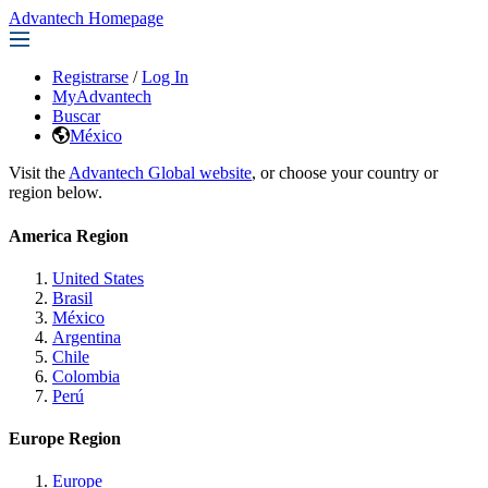
Advantech Homepage
Registrarse
/
Log In
MyAdvantech
Buscar
México
Visit the
Advantech Global website
, or choose your country or
region below.
America Region
United States
Brasil
México
Argentina
Chile
Colombia
Perú
Europe Region
Europe