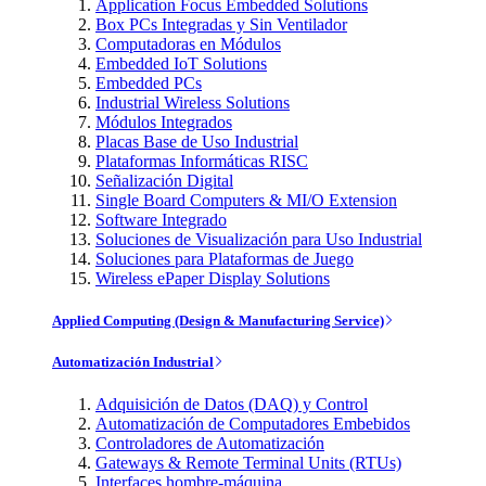
Application Focus Embedded Solutions
Box PCs Integradas y Sin Ventilador
Computadoras en Módulos
Embedded IoT Solutions
Embedded PCs
Industrial Wireless Solutions
Módulos Integrados
Placas Base de Uso Industrial
Plataformas Informáticas RISC
Señalización Digital
Single Board Computers & MI/O Extension
Software Integrado
Soluciones de Visualización para Uso Industrial
Soluciones para Plataformas de Juego
Wireless ePaper Display Solutions
Applied Computing (Design & Manufacturing Service)
Automatización Industrial
Adquisición de Datos (DAQ) y Control
Automatización de Computadores Embebidos
Controladores de Automatización
Gateways & Remote Terminal Units (RTUs)
Interfaces hombre-máquina