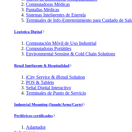
Computadoras Médicas
Pantallas Médicas
Sistemas Inteligentes de Energía
Terminales de Info-Entretenimiento para Cuidado de Sal
Logística Digital
Computación Móvil de Uso Industrial
Computadoras Portátiles
Environmental Sensing & Cold Chain Solutions
Retail Inteligente & Hospitalidad
iCity Service & iRetail Solution
POS & Tablets
Señal Digital Interactivo
Terminales de Punto de Servicio
Industrial Mounting (Stands/Arms/Carts)
Periféricos certificados
Adaptador