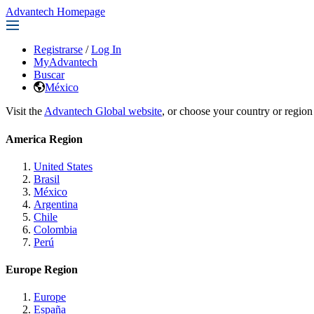
Advantech Homepage
Registrarse
/
Log In
MyAdvantech
Buscar
México
Visit the
Advantech Global website
, or choose your country or region
America Region
United States
Brasil
México
Argentina
Chile
Colombia
Perú
Europe Region
Europe
España