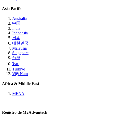
Asia Pacific
Australia
中国
India
Indonesia
日本
대한민국
Malaysia
Singapore
台灣
ไทย
Türkiye
Việt Nam
Africa & Middle East
MENA
Registro de MyAdvantech