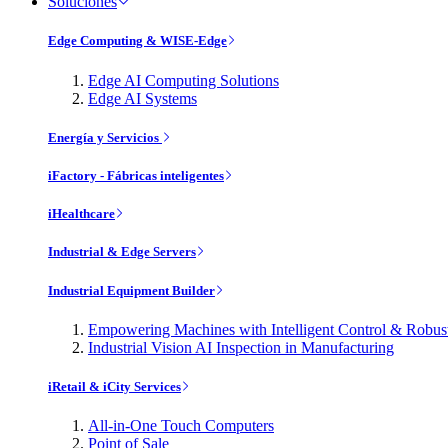
Soluciones
Edge Computing & WISE-Edge
Edge AI Computing Solutions
Edge AI Systems
Energía y Servicios
iFactory - Fábricas inteligentes
iHealthcare
Industrial & Edge Servers
Industrial Equipment Builder
Empowering Machines with Intelligent Control & Robu
Industrial Vision AI Inspection in Manufacturing
iRetail & iCity Services
All-in-One Touch Computers
Point of Sale