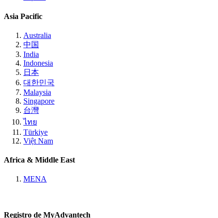
Asia Pacific
Australia
中国
India
Indonesia
日本
대한민국
Malaysia
Singapore
台灣
ไทย
Türkiye
Việt Nam
Africa & Middle East
MENA
Registro de MyAdvantech