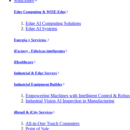
Soluciones
Edge Computing & WISE-Edge
Edge AI Computing Solutions
Edge AI Systems
Energía y Servicios
iFactory - Fábricas inteligentes
iHealthcare
Industrial & Edge Servers
Industrial Equipment Builder
Empowering Machines with Intelligent Control & Robu
Industrial Vision AI Inspection in Manufacturing
iRetail & iCity Services
All-in-One Touch Computers
Point of Sale