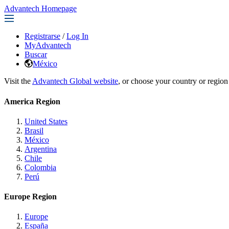
Advantech Homepage
Registrarse
/
Log In
MyAdvantech
Buscar
México
Visit the
Advantech Global website
, or choose your country or region
America Region
United States
Brasil
México
Argentina
Chile
Colombia
Perú
Europe Region
Europe
España