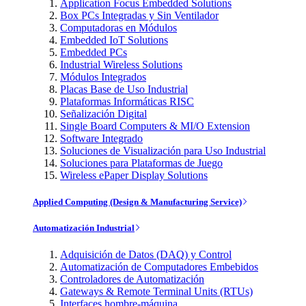
Application Focus Embedded Solutions
Box PCs Integradas y Sin Ventilador
Computadoras en Módulos
Embedded IoT Solutions
Embedded PCs
Industrial Wireless Solutions
Módulos Integrados
Placas Base de Uso Industrial
Plataformas Informáticas RISC
Señalización Digital
Single Board Computers & MI/O Extension
Software Integrado
Soluciones de Visualización para Uso Industrial
Soluciones para Plataformas de Juego
Wireless ePaper Display Solutions
Applied Computing (Design & Manufacturing Service)
Automatización Industrial
Adquisición de Datos (DAQ) y Control
Automatización de Computadores Embebidos
Controladores de Automatización
Gateways & Remote Terminal Units (RTUs)
Interfaces hombre-máquina