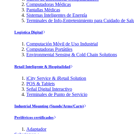
Computadoras Médicas
Pantallas Médicas
Sistemas Inteligentes de Energía
Terminales de Info-Entretenimiento para Cuidado de Sal
Logística Digital
Computación Móvil de Uso Industrial
Computadoras Portátiles
Environmental Sensing & Cold Chain Solutions
Retail Inteligente & Hospitalidad
iCity Service & iRetail Solution
POS & Tablets
Señal Digital Interactivo
Terminales de Punto de Servicio
Industrial Mounting (Stands/Arms/Carts)
Periféricos certificados
Adaptador