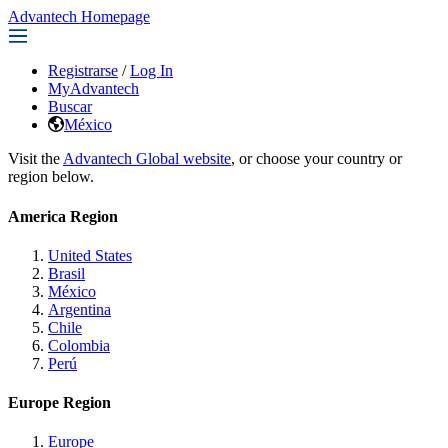
Advantech Homepage
Registrarse
/
Log In
MyAdvantech
Buscar
México
Visit the
Advantech Global website
, or choose your country or
region below.
America Region
United States
Brasil
México
Argentina
Chile
Colombia
Perú
Europe Region
Europe