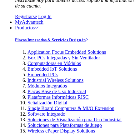
Inscríbase hoy para obtener acceso rápido a la información
de su cuenta.
Registrarse
Log In
MyAdvantech
Productos
Placas Integradas & Servicios Design-in
Application Focus Embedded Solutions
Box PCs Integradas y Sin Ventilador
Computadoras en Módulos
Embedded IoT Solutions
Embedded PCs
Industrial Wireless Solutions
Módulos Integrados
Placas Base de Uso Industrial
Plataformas Informáticas RISC
Señalización Digital
Single Board Computers & MI/O Extension
Software Integrado
Soluciones de Visualización para Uso Industrial
Soluciones para Plataformas de Juego
Wireless ePaper Display Solutions