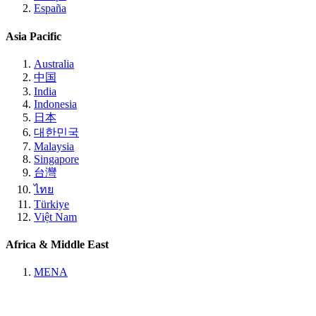
España
Asia Pacific
Australia
中国
India
Indonesia
日本
대한민국
Malaysia
Singapore
台灣
ไทย
Türkiye
Việt Nam
Africa & Middle East
MENA