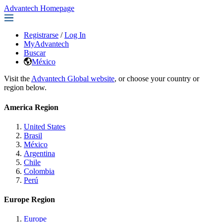
Advantech Homepage
Registrarse
/
Log In
MyAdvantech
Buscar
México
Visit the
Advantech Global website
, or choose your country or
region below.
America Region
United States
Brasil
México
Argentina
Chile
Colombia
Perú
Europe Region
Europe