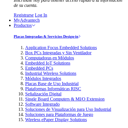
Inscríbase hoy para obtener acceso rápido a la información
de su cuenta.
Registrarse
Log In
MyAdvantech
Productos
Placas Integradas & Servicios Design-in
Application Focus Embedded Solutions
Box PCs Integradas y Sin Ventilador
Computadoras en Módulos
Embedded IoT Solutions
Embedded PCs
Industrial Wireless Solutions
Módulos Integrados
Placas Base de Uso Industrial
Plataformas Informáticas RISC
Señalización Digital
Single Board Computers & MI/O Extension
Software Integrado
Soluciones de Visualización para Uso Industrial
Soluciones para Plataformas de Juego
Wireless ePaper Display Solutions