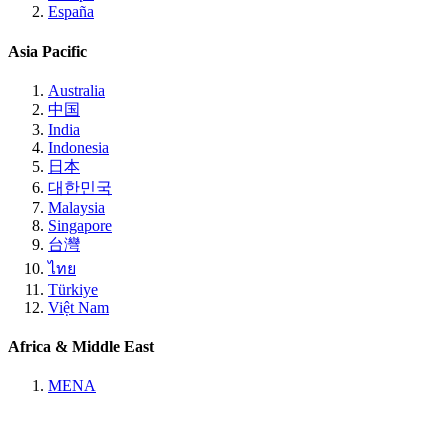
España
Asia Pacific
Australia
中国
India
Indonesia
日本
대한민국
Malaysia
Singapore
台灣
ไทย
Türkiye
Việt Nam
Africa & Middle East
MENA