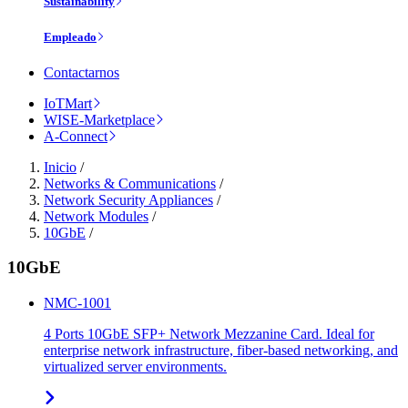
Sustainability
Empleado
Contactarnos
IoTMart
WISE-Marketplace
A-Connect
Inicio
/
Networks & Communications
/
Network Security Appliances
/
Network Modules
/
10GbE
/
10GbE
NMC-1001
4 Ports 10GbE SFP+ Network Mezzanine Card. Ideal for
enterprise network infrastructure, fiber-based networking, and
virtualized server environments.