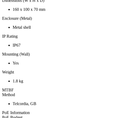
Dimensions (W x H x D)
160 x 100 x 70 mm
Enclosure (Metal)
Metal shell
IP Rating
IP67
Mounting (Wall)
Yes
Weight
1.8 kg
MTBF
Method
Telcordia, GB
PoE Information
PoE Budget