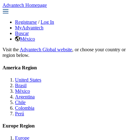
Advantech Homepage
Registrarse
/
Log In
MyAdvantech
Buscar
México
Visit the
Advantech Global website
, or choose your country or
region below.
America Region
United States
Brasil
México
Argentina
Chile
Colombia
Perú
Europe Region
Europe