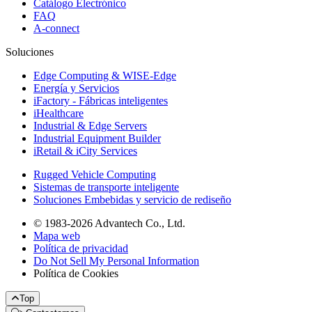
Catálogo Electrónico
FAQ
A-connect
Soluciones
Edge Computing & WISE-Edge
Energía y Servicios
iFactory - Fábricas inteligentes
iHealthcare
Industrial & Edge Servers
Industrial Equipment Builder
iRetail & iCity Services
Rugged Vehicle Computing
Sistemas de transporte inteligente
Soluciones Embebidas y servicio de rediseño
© 1983-2026 Advantech Co., Ltd.
Mapa web
Política de privacidad
Do Not Sell My Personal Information
Política de Cookies
Top