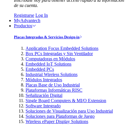
Inscríbase hoy para obtener acceso rápido a la información
de su cuenta.
Registrarse
Log In
MyAdvantech
Productos
Placas Integradas & Servicios Design-in
Application Focus Embedded Solutions
Box PCs Integradas y Sin Ventilador
Computadoras en Módulos
Embedded IoT Solutions
Embedded PCs
Industrial Wireless Solutions
Módulos Integrados
Placas Base de Uso Industrial
Plataformas Informáticas RISC
Señalización Digital
Single Board Computers & MI/O Extension
Software Integrado
Soluciones de Visualización para Uso Industrial
Soluciones para Plataformas de Juego
Wireless ePaper Display Solutions