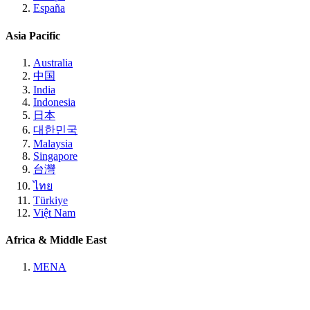
España
Asia Pacific
Australia
中国
India
Indonesia
日本
대한민국
Malaysia
Singapore
台灣
ไทย
Türkiye
Việt Nam
Africa & Middle East
MENA