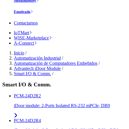
Sustainability
Empleado
Contactarnos
IoTMart
WISE-Marketplace
A-Connect
Inicio
/
Automatización Industrial
/
Automatización de Computadores Embebidos
/
Advantech iDoor Module
/
Smart I/O & Comm.
/
Smart I/O & Comm.
PCM-24D2R2
iDoor module: 2-Ports Isolated RS-232 mPCIe, DB9
PCM-24D2R4