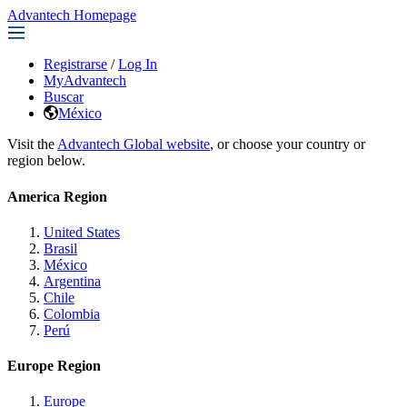
Advantech Homepage
Registrarse
/
Log In
MyAdvantech
Buscar
México
Visit the
Advantech Global website
, or choose your country or
region below.
America Region
United States
Brasil
México
Argentina
Chile
Colombia
Perú
Europe Region
Europe