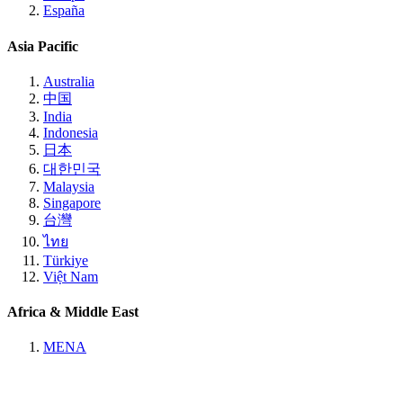
España
Asia Pacific
Australia
中国
India
Indonesia
日本
대한민국
Malaysia
Singapore
台灣
ไทย
Türkiye
Việt Nam
Africa & Middle East
MENA