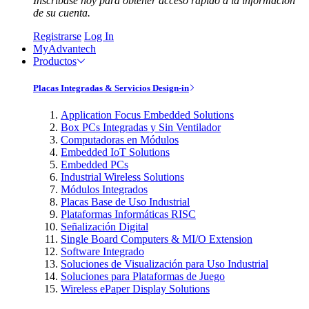
Inscríbase hoy para obtener acceso rápido a la información
de su cuenta.
Registrarse
Log In
MyAdvantech
Productos
Placas Integradas & Servicios Design-in
Application Focus Embedded Solutions
Box PCs Integradas y Sin Ventilador
Computadoras en Módulos
Embedded IoT Solutions
Embedded PCs
Industrial Wireless Solutions
Módulos Integrados
Placas Base de Uso Industrial
Plataformas Informáticas RISC
Señalización Digital
Single Board Computers & MI/O Extension
Software Integrado
Soluciones de Visualización para Uso Industrial
Soluciones para Plataformas de Juego
Wireless ePaper Display Solutions