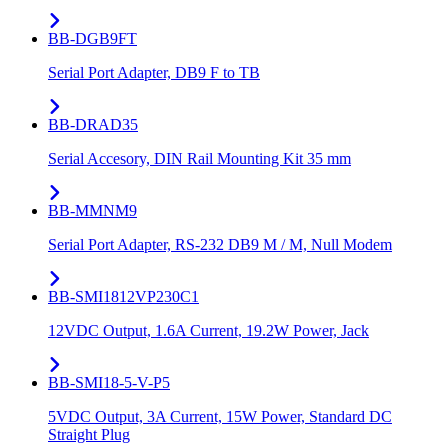
BB-DGB9FT
Serial Port Adapter, DB9 F to TB
BB-DRAD35
Serial Accesory, DIN Rail Mounting Kit 35 mm
BB-MMNM9
Serial Port Adapter, RS-232 DB9 M / M, Null Modem
BB-SMI1812VP230C1
12VDC Output, 1.6A Current, 19.2W Power, Jack
BB-SMI18-5-V-P5
5VDC Output, 3A Current, 15W Power, Standard DC
Straight Plug