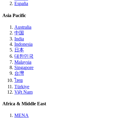
España
Asia Pacific
Australia
中国
India
Indonesia
日本
대한민국
Malaysia
Singapore
台灣
ไทย
Türkiye
Việt Nam
Africa & Middle East
MENA