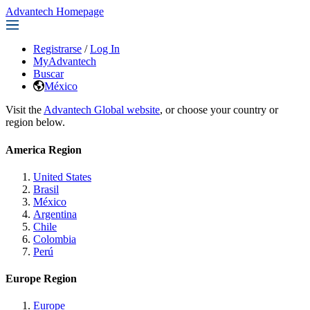
Advantech Homepage
Registrarse
/
Log In
MyAdvantech
Buscar
México
Visit the
Advantech Global website
, or choose your country or
region below.
America Region
United States
Brasil
México
Argentina
Chile
Colombia
Perú
Europe Region
Europe