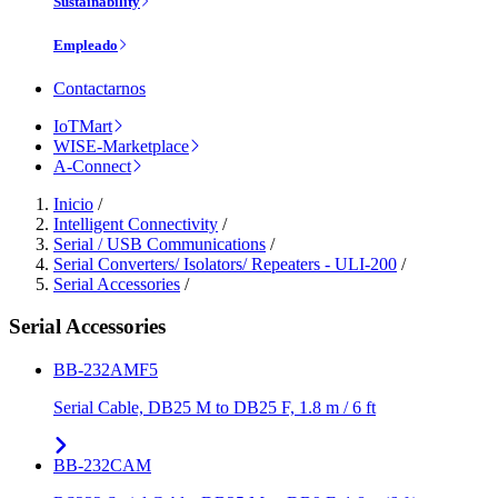
Sustainability
Empleado
Contactarnos
IoTMart
WISE-Marketplace
A-Connect
Inicio
/
Intelligent Connectivity
/
Serial / USB Communications
/
Serial Converters/ Isolators/ Repeaters - ULI-200
/
Serial Accessories
/
Serial Accessories
BB-232AMF5
Serial Cable, DB25 M to DB25 F, 1.8 m / 6 ft
BB-232CAM