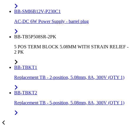
BB-SMI6B12V-P230C1
AC-DC 6W Power Supply - barrel plug
BB-TB5P508SR-2PK
5 POS TERM BLOCK 5.08MM WITH STRAIN RELIEF -
2 PK
BB-TBKT1
Replacement TB - 2-position, 5.08mm, 8A, 300V (QTY 1)
BB-TBKT2
Replacement TB - 5-position, 5.08mm, 8A, 300V (QTY 1)