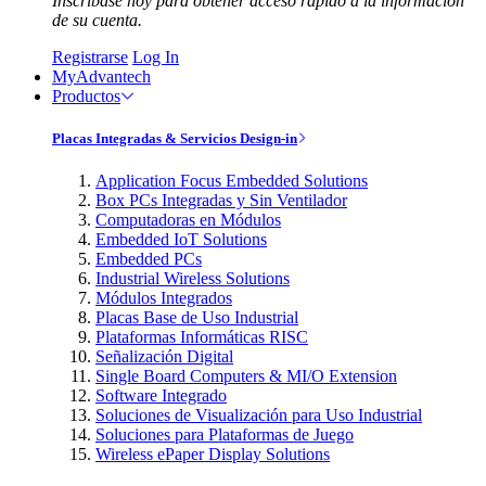
Inscríbase hoy para obtener acceso rápido a la información
de su cuenta.
Registrarse
Log In
MyAdvantech
Productos
Placas Integradas & Servicios Design-in
Application Focus Embedded Solutions
Box PCs Integradas y Sin Ventilador
Computadoras en Módulos
Embedded IoT Solutions
Embedded PCs
Industrial Wireless Solutions
Módulos Integrados
Placas Base de Uso Industrial
Plataformas Informáticas RISC
Señalización Digital
Single Board Computers & MI/O Extension
Software Integrado
Soluciones de Visualización para Uso Industrial
Soluciones para Plataformas de Juego
Wireless ePaper Display Solutions