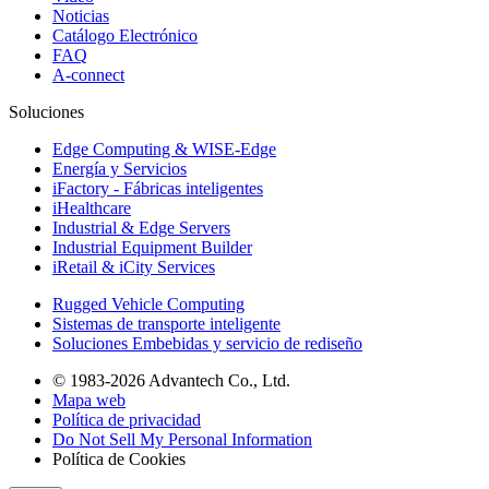
Noticias
Catálogo Electrónico
FAQ
A-connect
Soluciones
Edge Computing & WISE-Edge
Energía y Servicios
iFactory - Fábricas inteligentes
iHealthcare
Industrial & Edge Servers
Industrial Equipment Builder
iRetail & iCity Services
Rugged Vehicle Computing
Sistemas de transporte inteligente
Soluciones Embebidas y servicio de rediseño
© 1983-2026 Advantech Co., Ltd.
Mapa web
Política de privacidad
Do Not Sell My Personal Information
Política de Cookies