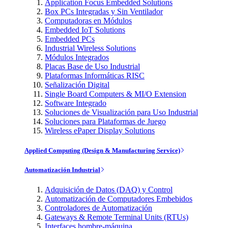
Application Focus Embedded Solutions
Box PCs Integradas y Sin Ventilador
Computadoras en Módulos
Embedded IoT Solutions
Embedded PCs
Industrial Wireless Solutions
Módulos Integrados
Placas Base de Uso Industrial
Plataformas Informáticas RISC
Señalización Digital
Single Board Computers & MI/O Extension
Software Integrado
Soluciones de Visualización para Uso Industrial
Soluciones para Plataformas de Juego
Wireless ePaper Display Solutions
Applied Computing (Design & Manufacturing Service)
Automatización Industrial
Adquisición de Datos (DAQ) y Control
Automatización de Computadores Embebidos
Controladores de Automatización
Gateways & Remote Terminal Units (RTUs)
Interfaces hombre-máquina