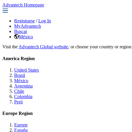
Advantech Homepage
Registrarse
/
Log In
MyAdvantech
Buscar
México
Visit the
Advantech Global website
, or choose your country or region
America Region
United States
Brasil
México
Argentina
Chile
Colombia
Perú
Europe Region
Europe
España