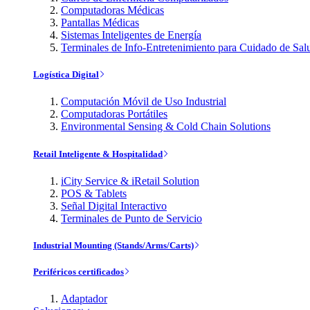
Computadoras Médicas
Pantallas Médicas
Sistemas Inteligentes de Energía
Terminales de Info-Entretenimiento para Cuidado de Sal
Logística Digital
Computación Móvil de Uso Industrial
Computadoras Portátiles
Environmental Sensing & Cold Chain Solutions
Retail Inteligente & Hospitalidad
iCity Service & iRetail Solution
POS & Tablets
Señal Digital Interactivo
Terminales de Punto de Servicio
Industrial Mounting (Stands/Arms/Carts)
Periféricos certificados
Adaptador