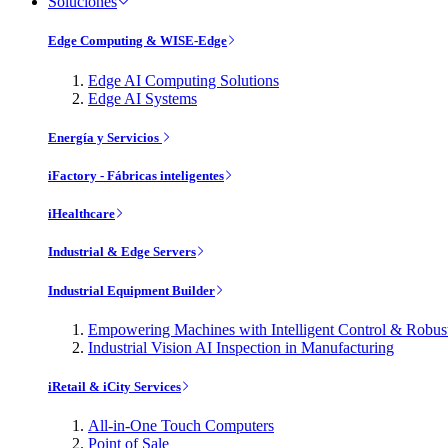
Soluciones
Edge Computing & WISE-Edge
Edge AI Computing Solutions
Edge AI Systems
Energía y Servicios
iFactory - Fábricas inteligentes
iHealthcare
Industrial & Edge Servers
Industrial Equipment Builder
Empowering Machines with Intelligent Control & Robu
Industrial Vision AI Inspection in Manufacturing
iRetail & iCity Services
All-in-One Touch Computers
Point of Sale