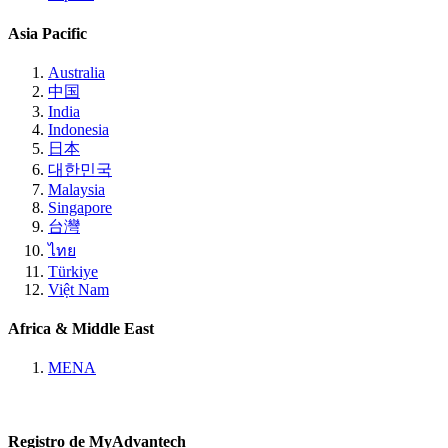
Asia Pacific
Australia
中国
India
Indonesia
日本
대한민국
Malaysia
Singapore
台灣
ไทย
Türkiye
Việt Nam
Africa & Middle East
MENA
Registro de MyAdvantech