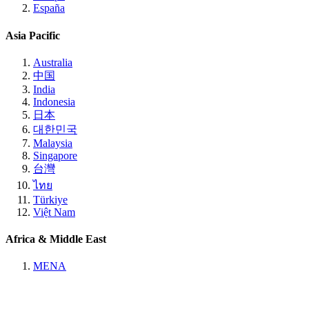
España
Asia Pacific
Australia
中国
India
Indonesia
日本
대한민국
Malaysia
Singapore
台灣
ไทย
Türkiye
Việt Nam
Africa & Middle East
MENA