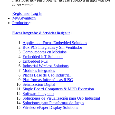
Inscríbase hoy para obtener acceso rápido a la información
de su cuenta.
Registrarse
Log In
MyAdvantech
Productos
Placas Integradas & Servicios Design-in
Application Focus Embedded Solutions
Box PCs Integradas y Sin Ventilador
Computadoras en Módulos
Embedded IoT Solutions
Embedded PCs
Industrial Wireless Solutions
Módulos Integrados
Placas Base de Uso Industrial
Plataformas Informáticas RISC
Señalización Digital
Single Board Computers & MI/O Extension
Software Integrado
Soluciones de Visualización para Uso Industrial
Soluciones para Plataformas de Juego
Wireless ePaper Display Solutions