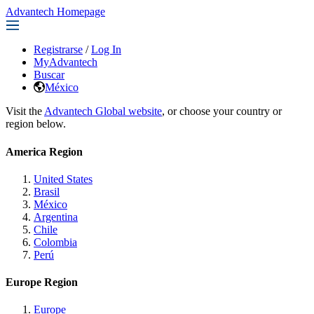
Advantech Homepage
Registrarse
/
Log In
MyAdvantech
Buscar
México
Visit the
Advantech Global website
, or choose your country or
region below.
America Region
United States
Brasil
México
Argentina
Chile
Colombia
Perú
Europe Region
Europe