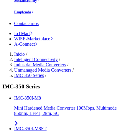
Sustainability
Empleado
Contactarnos
IoTMart
WISE-Marketplace
A-Connect
Inicio
/
Intelligent Connectivity
/
Industrial Media Converters
/
Unmanaged Media Converters
/
IMC-350 Series
/
IMC-350 Series
IMC-350I-M8
Mini Hardened Media Converter 100Mbps, Multimode
850nm, LFPT, 2km, SC
IMC-350I-M8ST