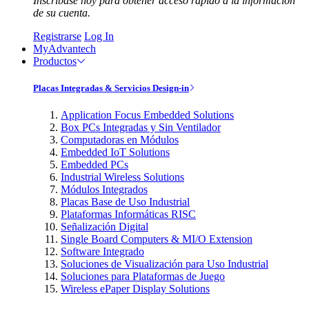
Inscríbase hoy para obtener acceso rápido a la información
de su cuenta.
Registrarse
Log In
MyAdvantech
Productos
Placas Integradas & Servicios Design-in
Application Focus Embedded Solutions
Box PCs Integradas y Sin Ventilador
Computadoras en Módulos
Embedded IoT Solutions
Embedded PCs
Industrial Wireless Solutions
Módulos Integrados
Placas Base de Uso Industrial
Plataformas Informáticas RISC
Señalización Digital
Single Board Computers & MI/O Extension
Software Integrado
Soluciones de Visualización para Uso Industrial
Soluciones para Plataformas de Juego
Wireless ePaper Display Solutions