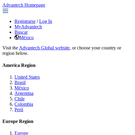
Advantech Homepage
Registrarse
/
Log In
MyAdvantech
Buscar
México
Visit the
Advantech Global website
, or choose your country or
region below.
America Region
United States
Brasil
México
Argentina
Chile
Colombia
Perú
Europe Region
Europe