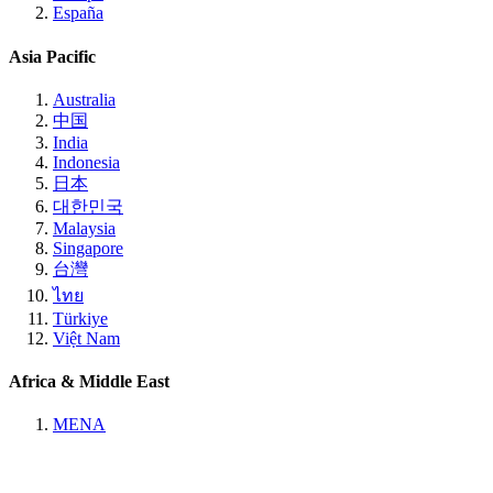
España
Asia Pacific
Australia
中国
India
Indonesia
日本
대한민국
Malaysia
Singapore
台灣
ไทย
Türkiye
Việt Nam
Africa & Middle East
MENA