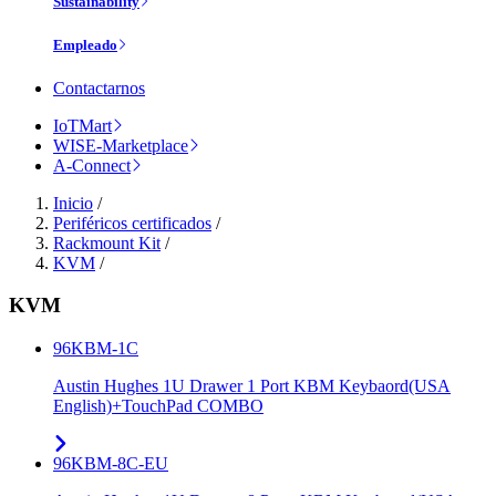
Sustainability
Empleado
Contactarnos
IoTMart
WISE-Marketplace
A-Connect
Inicio
/
Periféricos certificados
/
Rackmount Kit
/
KVM
/
KVM
96KBM-1C
Austin Hughes 1U Drawer 1 Port KBM Keybaord(USA
English)+TouchPad COMBO
96KBM-8C-EU