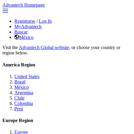
Advantech Homepage
Registrarse
/
Log In
MyAdvantech
Buscar
México
Visit the
Advantech Global website
, or choose your country or
region below.
America Region
United States
Brasil
México
Argentina
Chile
Colombia
Perú
Europe Region
Europe