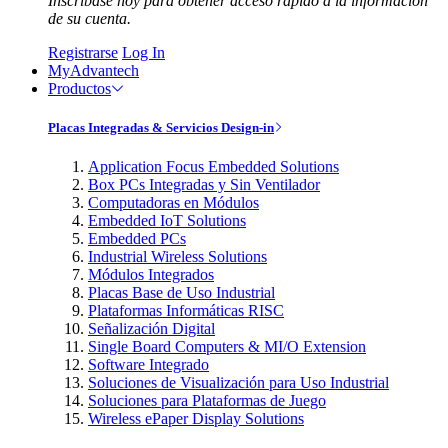
Inscríbase hoy para obtener acceso rápido a la información
de su cuenta.
Registrarse
Log In
MyAdvantech
Productos
Placas Integradas & Servicios Design-in
Application Focus Embedded Solutions
Box PCs Integradas y Sin Ventilador
Computadoras en Módulos
Embedded IoT Solutions
Embedded PCs
Industrial Wireless Solutions
Módulos Integrados
Placas Base de Uso Industrial
Plataformas Informáticas RISC
Señalización Digital
Single Board Computers & MI/O Extension
Software Integrado
Soluciones de Visualización para Uso Industrial
Soluciones para Plataformas de Juego
Wireless ePaper Display Solutions