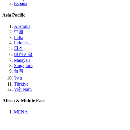
España
Asia Pacific
Australia
中国
India
Indonesia
日本
대한민국
Malaysia
Singapore
台灣
ไทย
Türkiye
Việt Nam
Africa & Middle East
MENA