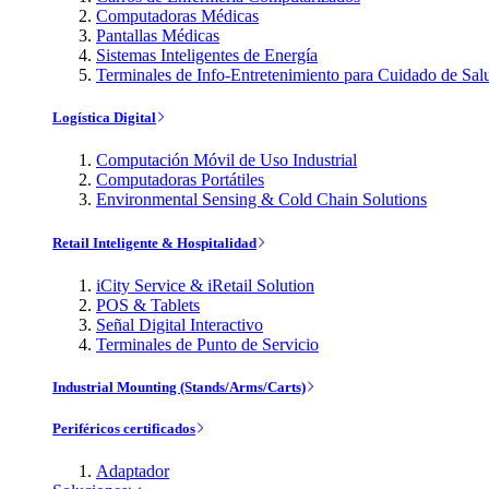
Computadoras Médicas
Pantallas Médicas
Sistemas Inteligentes de Energía
Terminales de Info-Entretenimiento para Cuidado de Sal
Logística Digital
Computación Móvil de Uso Industrial
Computadoras Portátiles
Environmental Sensing & Cold Chain Solutions
Retail Inteligente & Hospitalidad
iCity Service & iRetail Solution
POS & Tablets
Señal Digital Interactivo
Terminales de Punto de Servicio
Industrial Mounting (Stands/Arms/Carts)
Periféricos certificados
Adaptador