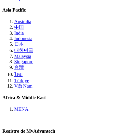
Asia Pacific
Australia
中国
India
Indonesia
日本
대한민국
Malaysia
Singapore
台灣
ไทย
Türkiye
Việt Nam
Africa & Middle East
MENA
Registro de MyAdvantech