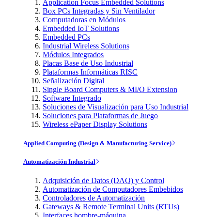
Application Focus Embedded Solutions
Box PCs Integradas y Sin Ventilador
Computadoras en Módulos
Embedded IoT Solutions
Embedded PCs
Industrial Wireless Solutions
Módulos Integrados
Placas Base de Uso Industrial
Plataformas Informáticas RISC
Señalización Digital
Single Board Computers & MI/O Extension
Software Integrado
Soluciones de Visualización para Uso Industrial
Soluciones para Plataformas de Juego
Wireless ePaper Display Solutions
Applied Computing (Design & Manufacturing Service)
Automatización Industrial
Adquisición de Datos (DAQ) y Control
Automatización de Computadores Embebidos
Controladores de Automatización
Gateways & Remote Terminal Units (RTUs)
Interfaces hombre-máquina