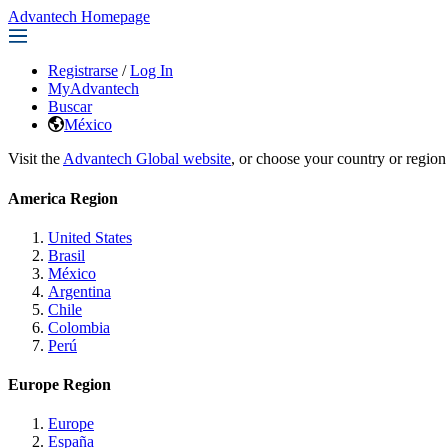
Advantech Homepage
Registrarse
/
Log In
MyAdvantech
Buscar
México
Visit the
Advantech Global website
, or choose your country or region
America Region
United States
Brasil
México
Argentina
Chile
Colombia
Perú
Europe Region
Europe
España