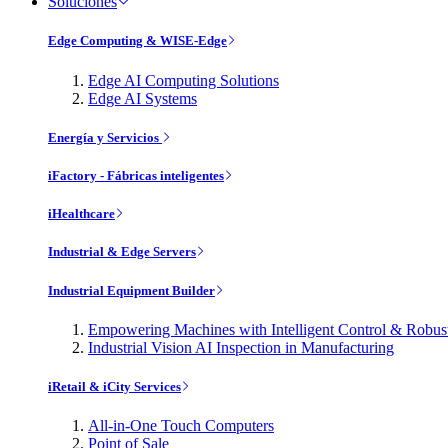
Soluciones
Edge Computing & WISE-Edge
Edge AI Computing Solutions
Edge AI Systems
Energía y Servicios
iFactory - Fábricas inteligentes
iHealthcare
Industrial & Edge Servers
Industrial Equipment Builder
Empowering Machines with Intelligent Control & Robu
Industrial Vision AI Inspection in Manufacturing
iRetail & iCity Services
All-in-One Touch Computers
Point of Sale