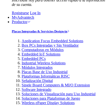
Inscríbase hoy para obtener acceso rápido a la información
de su cuenta.
Registrarse
Log In
MyAdvantech
Productos
Placas Integradas & Servicios Design-in
Application Focus Embedded Solutions
Box PCs Integradas y Sin Ventilador
Computadoras en Módulos
Embedded IoT Solutions
Embedded PCs
Industrial Wireless Solutions
Módulos Integrados
Placas Base de Uso Industrial
Plataformas Informáticas RISC
Señalización Digital
Single Board Computers & MI/O Extension
Software Integrado
Soluciones de Visualización para Uso Industrial
Soluciones para Plataformas de Juego
Wireless ePaper Display Solutions