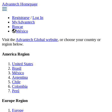
Advantech Homepage
Registrarse
/
Log In
MyAdvantech
Buscar
México
Visit the
Advantech Global website
, or choose your country or
region below.
America Region
United States
Brasil
México
Argentina
Chile
Colombia
Perú
Europe Region
Europe