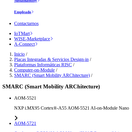
Sustainability
Empleado
Contactarnos
IoTMart
WISE-Marketplace
A-Connect
Inicio
/
Placas Integradas & Servicios Design-in
/
Plataformas Informáticas RISC
/
Computer-on-Module
/
SMARC (Smart Mobility ARChitecture)
/
SMARC (Smart Mobility ARChitecture)
AOM-5521
NXP i.MX95 Cortex®-A55 AOM-5521 AI-on-Module Nano
AOM-5721