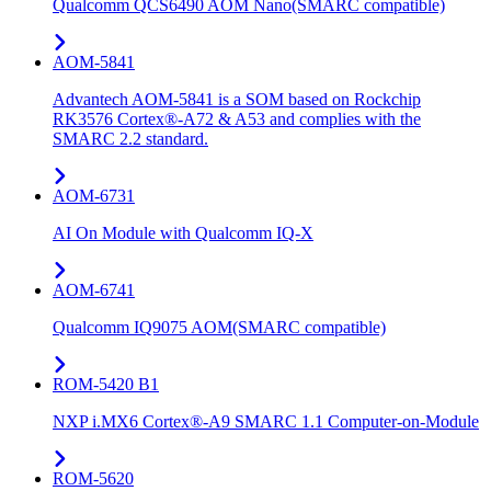
Qualcomm QCS6490 AOM Nano(SMARC compatible)
AOM-5841
Advantech AOM-5841 is a SOM based on Rockchip
RK3576 Cortex®-A72 & A53 and complies with the
SMARC 2.2 standard.
AOM-6731
AI On Module with Qualcomm IQ-X
AOM-6741
Qualcomm IQ9075 AOM(SMARC compatible)
ROM-5420 B1
NXP i.MX6 Cortex®-A9 SMARC 1.1 Computer-on-Module
ROM-5620