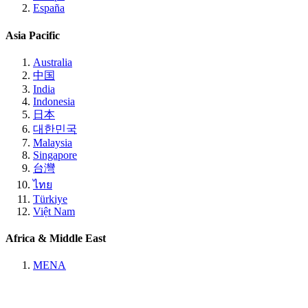
España
Asia Pacific
Australia
中国
India
Indonesia
日本
대한민국
Malaysia
Singapore
台灣
ไทย
Türkiye
Việt Nam
Africa & Middle East
MENA