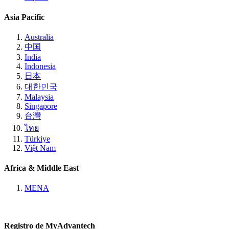
Asia Pacific
Australia
中国
India
Indonesia
日本
대한민국
Malaysia
Singapore
台灣
ไทย
Türkiye
Việt Nam
Africa & Middle East
MENA
Registro de MyAdvantech