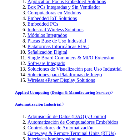
Application Focus Embedded Solutions
Box PCs Integradas y Sin Ventilador
Computadoras en Módulos
Embedded IoT Solutions
Embedded PCs
Industrial Wireless Solutions
Módulos Integrados
Placas Base de Uso Industrial
Plataformas Informáticas RISC
Señalización Digital
Single Board Computers & MI/O Extension
Software Integrado
Soluciones de Visualización para Uso Industrial
Soluciones para Plataformas de Juego
Wireless ePaper Display Solutions
Applied Computing (Design & Manufacturing Service)
Automatización Industrial
Adquisición de Datos (DAQ) y Control
Automatización de Computadores Embebidos
Controladores de Automatización
Gateways & Remote Terminal Units (RTUs)
Interfaces hombre-máquina