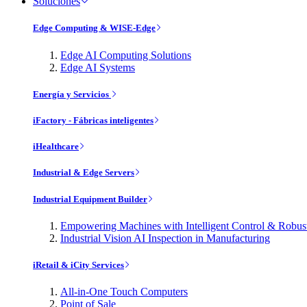
Soluciones
Edge Computing & WISE-Edge
Edge AI Computing Solutions
Edge AI Systems
Energía y Servicios
iFactory - Fábricas inteligentes
iHealthcare
Industrial & Edge Servers
Industrial Equipment Builder
Empowering Machines with Intelligent Control & Robu
Industrial Vision AI Inspection in Manufacturing
iRetail & iCity Services
All-in-One Touch Computers
Point of Sale