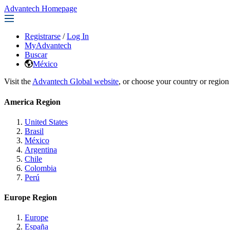
Advantech Homepage
Registrarse
/
Log In
MyAdvantech
Buscar
México
Visit the
Advantech Global website
, or choose your country or region
America Region
United States
Brasil
México
Argentina
Chile
Colombia
Perú
Europe Region
Europe
España