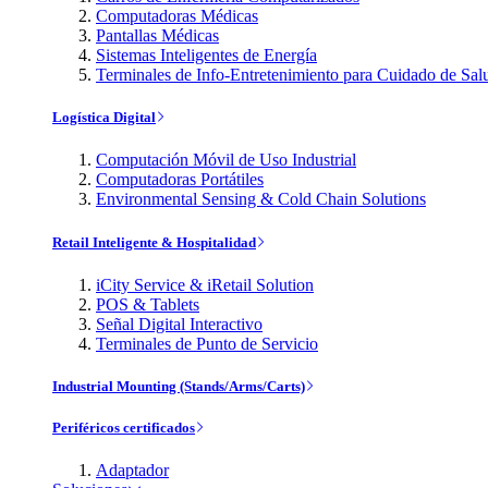
Computadoras Médicas
Pantallas Médicas
Sistemas Inteligentes de Energía
Terminales de Info-Entretenimiento para Cuidado de Sal
Logística Digital
Computación Móvil de Uso Industrial
Computadoras Portátiles
Environmental Sensing & Cold Chain Solutions
Retail Inteligente & Hospitalidad
iCity Service & iRetail Solution
POS & Tablets
Señal Digital Interactivo
Terminales de Punto de Servicio
Industrial Mounting (Stands/Arms/Carts)
Periféricos certificados
Adaptador