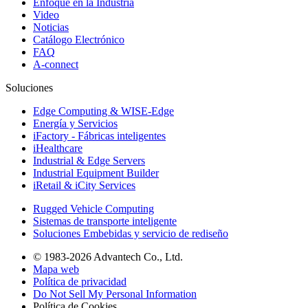
Enfoque en la Industria
Video
Noticias
Catálogo Electrónico
FAQ
A-connect
Soluciones
Edge Computing & WISE-Edge
Energía y Servicios
iFactory - Fábricas inteligentes
iHealthcare
Industrial & Edge Servers
Industrial Equipment Builder
iRetail & iCity Services
Rugged Vehicle Computing
Sistemas de transporte inteligente
Soluciones Embebidas y servicio de rediseño
© 1983-2026 Advantech Co., Ltd.
Mapa web
Política de privacidad
Do Not Sell My Personal Information
Política de Cookies