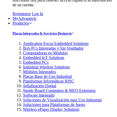
Inscríbase hoy para obtener acceso rápido a la información
de su cuenta.
Registrarse
Log In
MyAdvantech
Productos
Placas Integradas & Servicios Design-in
Application Focus Embedded Solutions
Box PCs Integradas y Sin Ventilador
Computadoras en Módulos
Embedded IoT Solutions
Embedded PCs
Industrial Wireless Solutions
Módulos Integrados
Placas Base de Uso Industrial
Plataformas Informáticas RISC
Señalización Digital
Single Board Computers & MI/O Extension
Software Integrado
Soluciones de Visualización para Uso Industrial
Soluciones para Plataformas de Juego
Wireless ePaper Display Solutions