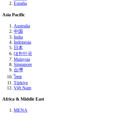
España
Asia Pacific
Australia
中国
India
Indonesia
日本
대한민국
Malaysia
Singapore
台灣
ไทย
Türkiye
Việt Nam
Africa & Middle East
MENA