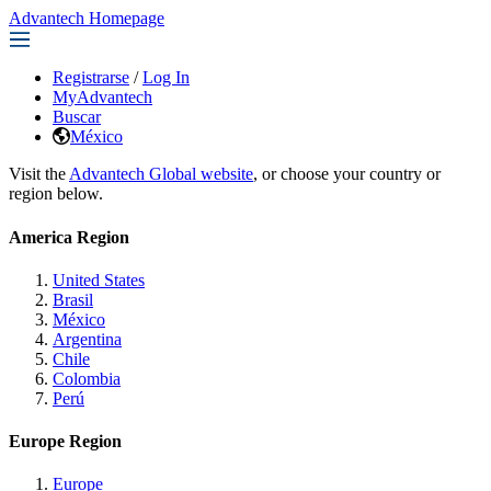
Advantech Homepage
Registrarse
/
Log In
MyAdvantech
Buscar
México
Visit the
Advantech Global website
, or choose your country or
region below.
America Region
United States
Brasil
México
Argentina
Chile
Colombia
Perú
Europe Region
Europe