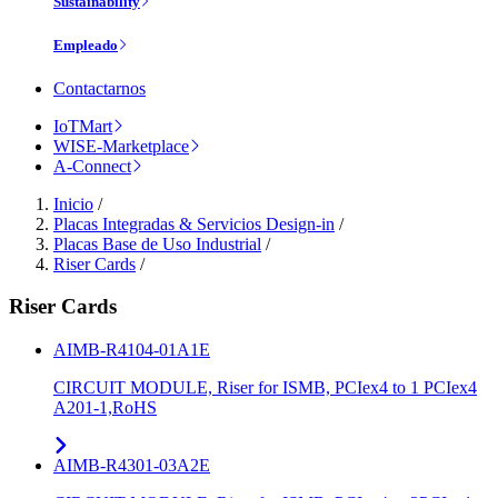
Sustainability
Empleado
Contactarnos
IoTMart
WISE-Marketplace
A-Connect
Inicio
/
Placas Integradas & Servicios Design-in
/
Placas Base de Uso Industrial
/
Riser Cards
/
Riser Cards
AIMB-R4104-01A1E
CIRCUIT MODULE, Riser for ISMB, PCIex4 to 1 PCIex4
A201-1,RoHS
AIMB-R4301-03A2E