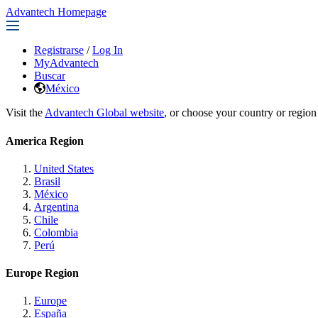
Advantech Homepage
Registrarse
/
Log In
MyAdvantech
Buscar
México
Visit the
Advantech Global website
, or choose your country or region
America Region
United States
Brasil
México
Argentina
Chile
Colombia
Perú
Europe Region
Europe
España