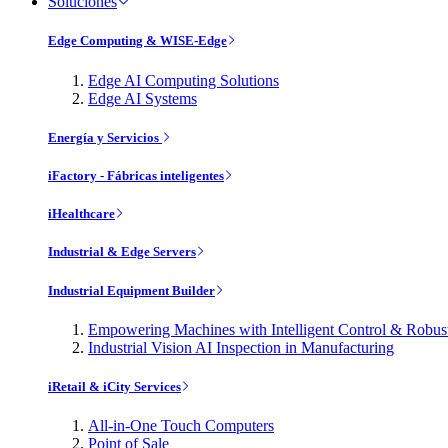
Soluciones
Edge Computing & WISE-Edge
Edge AI Computing Solutions
Edge AI Systems
Energía y Servicios
iFactory - Fábricas inteligentes
iHealthcare
Industrial & Edge Servers
Industrial Equipment Builder
Empowering Machines with Intelligent Control & Robu
Industrial Vision AI Inspection in Manufacturing
iRetail & iCity Services
All-in-One Touch Computers
Point of Sale