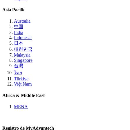
Asia Pacific
Australia
中国
India
Indonesia
日本
대한민국
Malaysia
Singapore
台灣
ไทย
Türkiye
Việt Nam
Africa & Middle East
MENA
Registro de MyAdvantech