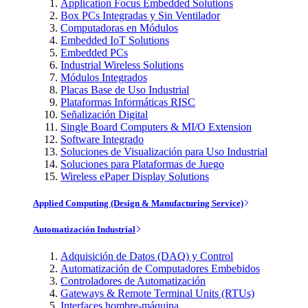
Application Focus Embedded Solutions
Box PCs Integradas y Sin Ventilador
Computadoras en Módulos
Embedded IoT Solutions
Embedded PCs
Industrial Wireless Solutions
Módulos Integrados
Placas Base de Uso Industrial
Plataformas Informáticas RISC
Señalización Digital
Single Board Computers & MI/O Extension
Software Integrado
Soluciones de Visualización para Uso Industrial
Soluciones para Plataformas de Juego
Wireless ePaper Display Solutions
Applied Computing (Design & Manufacturing Service)
Automatización Industrial
Adquisición de Datos (DAQ) y Control
Automatización de Computadores Embebidos
Controladores de Automatización
Gateways & Remote Terminal Units (RTUs)
Interfaces hombre-máquina