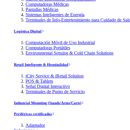
Computadoras Médicas
Pantallas Médicas
Sistemas Inteligentes de Energía
Terminales de Info-Entretenimiento para Cuidado de Sal
Logística Digital
Computación Móvil de Uso Industrial
Computadoras Portátiles
Environmental Sensing & Cold Chain Solutions
Retail Inteligente & Hospitalidad
iCity Service & iRetail Solution
POS & Tablets
Señal Digital Interactivo
Terminales de Punto de Servicio
Industrial Mounting (Stands/Arms/Carts)
Periféricos certificados
Adaptador