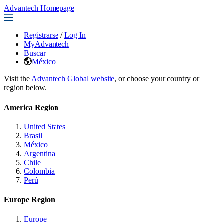
Advantech Homepage
Registrarse
/
Log In
MyAdvantech
Buscar
México
Visit the
Advantech Global website
, or choose your country or
region below.
America Region
United States
Brasil
México
Argentina
Chile
Colombia
Perú
Europe Region
Europe