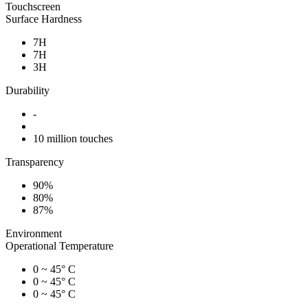
Touchscreen
Surface Hardness
7H
7H
3H
Durability
-
10 million touches
Transparency
90%
80%
87%
Environment
Operational Temperature
0 ~ 45° C
0 ~ 45° C
0 ~ 45° C