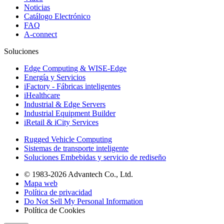
Noticias
Catálogo Electrónico
FAQ
A-connect
Soluciones
Edge Computing & WISE-Edge
Energía y Servicios
iFactory - Fábricas inteligentes
iHealthcare
Industrial & Edge Servers
Industrial Equipment Builder
iRetail & iCity Services
Rugged Vehicle Computing
Sistemas de transporte inteligente
Soluciones Embebidas y servicio de rediseño
© 1983-2026 Advantech Co., Ltd.
Mapa web
Política de privacidad
Do Not Sell My Personal Information
Política de Cookies