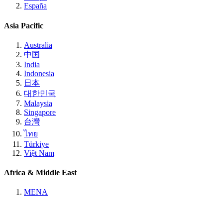
España
Asia Pacific
Australia
中国
India
Indonesia
日本
대한민국
Malaysia
Singapore
台灣
ไทย
Türkiye
Việt Nam
Africa & Middle East
MENA