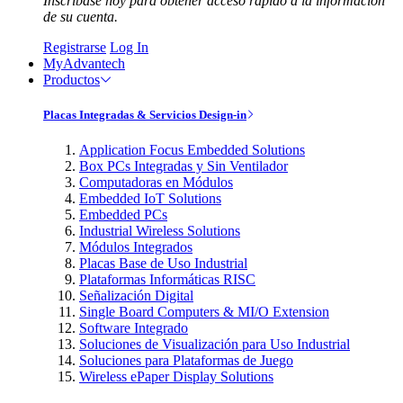
Inscríbase hoy para obtener acceso rápido a la información
de su cuenta.
Registrarse
Log In
MyAdvantech
Productos
Placas Integradas & Servicios Design-in
Application Focus Embedded Solutions
Box PCs Integradas y Sin Ventilador
Computadoras en Módulos
Embedded IoT Solutions
Embedded PCs
Industrial Wireless Solutions
Módulos Integrados
Placas Base de Uso Industrial
Plataformas Informáticas RISC
Señalización Digital
Single Board Computers & MI/O Extension
Software Integrado
Soluciones de Visualización para Uso Industrial
Soluciones para Plataformas de Juego
Wireless ePaper Display Solutions