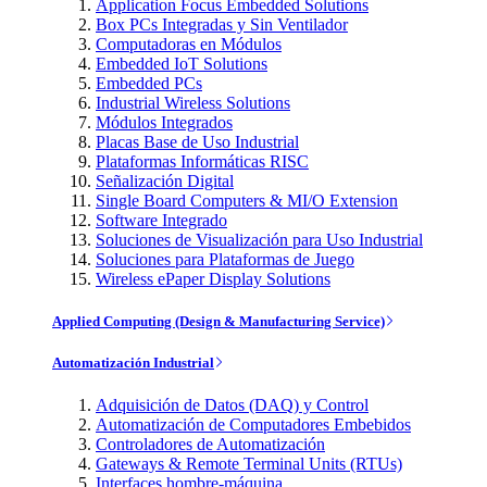
Application Focus Embedded Solutions
Box PCs Integradas y Sin Ventilador
Computadoras en Módulos
Embedded IoT Solutions
Embedded PCs
Industrial Wireless Solutions
Módulos Integrados
Placas Base de Uso Industrial
Plataformas Informáticas RISC
Señalización Digital
Single Board Computers & MI/O Extension
Software Integrado
Soluciones de Visualización para Uso Industrial
Soluciones para Plataformas de Juego
Wireless ePaper Display Solutions
Applied Computing (Design & Manufacturing Service)
Automatización Industrial
Adquisición de Datos (DAQ) y Control
Automatización de Computadores Embebidos
Controladores de Automatización
Gateways & Remote Terminal Units (RTUs)
Interfaces hombre-máquina