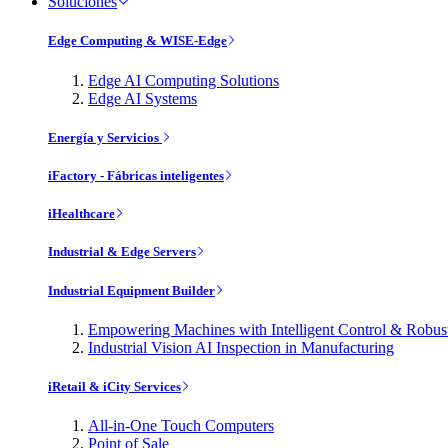
Soluciones
Edge Computing & WISE-Edge
Edge AI Computing Solutions
Edge AI Systems
Energía y Servicios
iFactory - Fábricas inteligentes
iHealthcare
Industrial & Edge Servers
Industrial Equipment Builder
Empowering Machines with Intelligent Control & Robu
Industrial Vision AI Inspection in Manufacturing
iRetail & iCity Services
All-in-One Touch Computers
Point of Sale