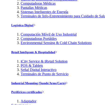
Computadoras Médicas
Pantallas Médicas
Sistemas Inteligentes de Energía
Terminales de Info-Entretenimiento para Cuidado de Sal
Logística Digital
Computación Móvil de Uso Industrial
Computadoras Portátiles
Environmental Sensing & Cold Chain Solutions
Retail Inteligente & Hospitalidad
iCity Service & iRetail Solution
POS & Tablets
Señal Digital Interactivo
Terminales de Punto de Servicio
Industrial Mounting (Stands/Arms/Carts)
Periféricos certificados
Adaptador