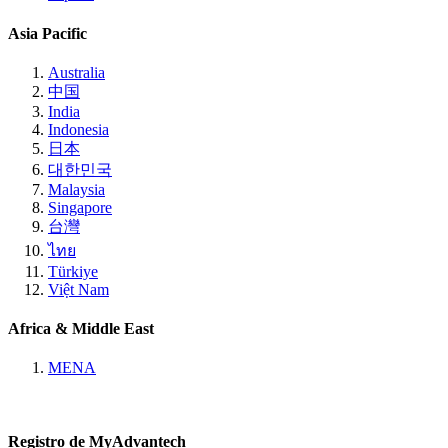
Asia Pacific
Australia
中国
India
Indonesia
日本
대한민국
Malaysia
Singapore
台灣
ไทย
Türkiye
Việt Nam
Africa & Middle East
MENA
Registro de MyAdvantech