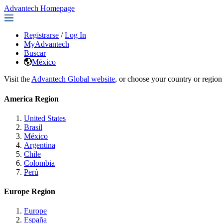
Advantech Homepage
Registrarse
/
Log In
MyAdvantech
Buscar
México
Visit the
Advantech Global website
, or choose your country or region
America Region
United States
Brasil
México
Argentina
Chile
Colombia
Perú
Europe Region
Europe
España