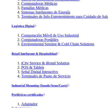
Computadoras Médicas
Pantallas Médicas
Sistemas Inteligentes de Energía
Terminales de Info-Entretenimiento para Cuidado de Sal
Logística Digital
Computación Móvil de Uso Industrial
Computadoras Portátiles
Environmental Sensing & Cold Chain Solutions
Retail Inteligente & Hospitalidad
iCity Service & iRetail Solution
POS & Tablets
Señal Digital Interactivo
Terminales de Punto de Servicio
Industrial Mounting (Stands/Arms/Carts)
Periféricos certificados
Adaptador