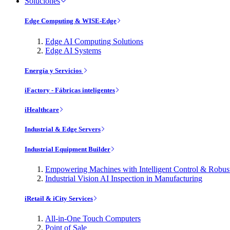
Soluciones
Edge Computing & WISE-Edge
Edge AI Computing Solutions
Edge AI Systems
Energía y Servicios
iFactory - Fábricas inteligentes
iHealthcare
Industrial & Edge Servers
Industrial Equipment Builder
Empowering Machines with Intelligent Control & Robu
Industrial Vision AI Inspection in Manufacturing
iRetail & iCity Services
All-in-One Touch Computers
Point of Sale