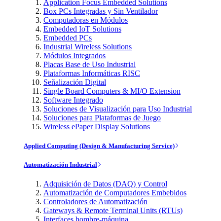
Application Focus Embedded Solutions
Box PCs Integradas y Sin Ventilador
Computadoras en Módulos
Embedded IoT Solutions
Embedded PCs
Industrial Wireless Solutions
Módulos Integrados
Placas Base de Uso Industrial
Plataformas Informáticas RISC
Señalización Digital
Single Board Computers & MI/O Extension
Software Integrado
Soluciones de Visualización para Uso Industrial
Soluciones para Plataformas de Juego
Wireless ePaper Display Solutions
Applied Computing (Design & Manufacturing Service)
Automatización Industrial
Adquisición de Datos (DAQ) y Control
Automatización de Computadores Embebidos
Controladores de Automatización
Gateways & Remote Terminal Units (RTUs)
Interfaces hombre-máquina