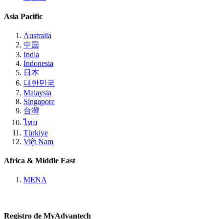
Asia Pacific
Australia
中国
India
Indonesia
日本
대한민국
Malaysia
Singapore
台灣
ไทย
Türkiye
Việt Nam
Africa & Middle East
MENA
Registro de MyAdvantech