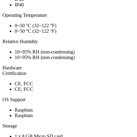
IP40
Operating Temperature
0~50 °C (32~122 °F)
0~50 °C (32~122 °F)
Relative Humidity
10~95% RH (non-condensing)
10~95% RH (non-condensing)
Hardware
Certification
CE, FCC
CE, FCC
OS Support
Raspbian
Raspbian
Storage
1 x 8 GB Micro SD card