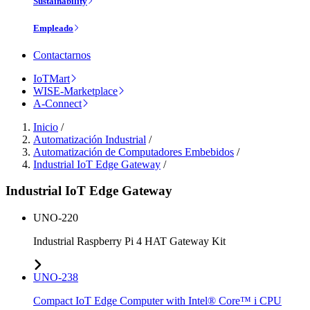
Sustainability
Empleado
Contactarnos
IoTMart
WISE-Marketplace
A-Connect
Inicio
/
Automatización Industrial
/
Automatización de Computadores Embebidos
/
Industrial IoT Edge Gateway
/
Industrial IoT Edge Gateway
UNO-220
Industrial Raspberry Pi 4 HAT Gateway Kit
UNO-238
Compact IoT Edge Computer with Intel® Core™ i CPU