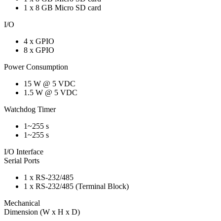
1 x 8 GB Micro SD card
I/O
4 x GPIO
8 x GPIO
Power Consumption
15 W @ 5 VDC
1.5 W @ 5 VDC
Watchdog Timer
1~255 s
1~255 s
I/O Interface
Serial Ports
1 x RS-232/485
1 x RS-232/485 (Terminal Block)
Mechanical
Dimension (W x H x D)