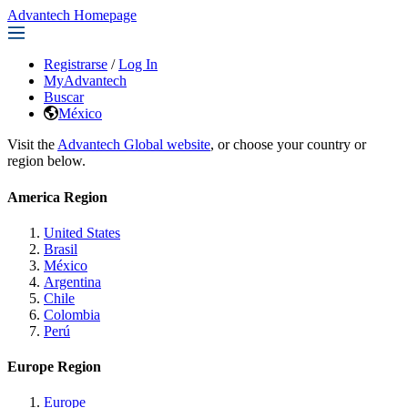
Advantech Homepage
Registrarse
/
Log In
MyAdvantech
Buscar
México
Visit the
Advantech Global website
, or choose your country or
region below.
America Region
United States
Brasil
México
Argentina
Chile
Colombia
Perú
Europe Region
Europe