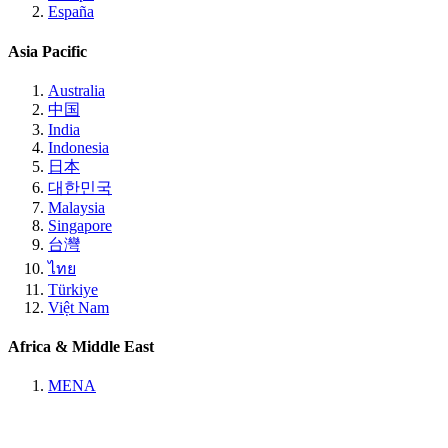
España
Asia Pacific
Australia
中国
India
Indonesia
日本
대한민국
Malaysia
Singapore
台灣
ไทย
Türkiye
Việt Nam
Africa & Middle East
MENA