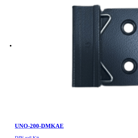
UNO-200-DMKAE
DIN-rail Kit