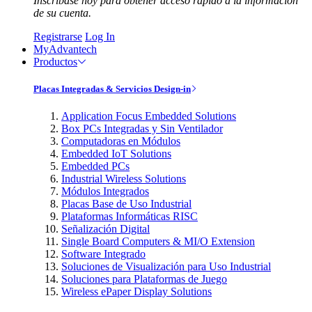
Inscríbase hoy para obtener acceso rápido a la información
de su cuenta.
Registrarse
Log In
MyAdvantech
Productos
Placas Integradas & Servicios Design-in
Application Focus Embedded Solutions
Box PCs Integradas y Sin Ventilador
Computadoras en Módulos
Embedded IoT Solutions
Embedded PCs
Industrial Wireless Solutions
Módulos Integrados
Placas Base de Uso Industrial
Plataformas Informáticas RISC
Señalización Digital
Single Board Computers & MI/O Extension
Software Integrado
Soluciones de Visualización para Uso Industrial
Soluciones para Plataformas de Juego
Wireless ePaper Display Solutions