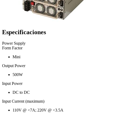
Especificaciones
Power Supply
Form Factor
Mini
Output Power
500W
Input Power
DC to DC
Input Current (maximum)
110V @ <7A; 220V @ <3.5A