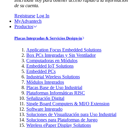
Inscríbase hoy para obtener acceso rápido a la información
de su cuenta.
Registrarse
Log In
MyAdvantech
Productos
Placas Integradas & Servicios Design-in
Application Focus Embedded Solutions
Box PCs Integradas y Sin Ventilador
Computadoras en Módulos
Embedded IoT Solutions
Embedded PCs
Industrial Wireless Solutions
Módulos Integrados
Placas Base de Uso Industrial
Plataformas Informáticas RISC
Señalización Digital
Single Board Computers & MI/O Extension
Software Integrado
Soluciones de Visualización para Uso Industrial
Soluciones para Plataformas de Juego
Wireless ePaper Display Solutions