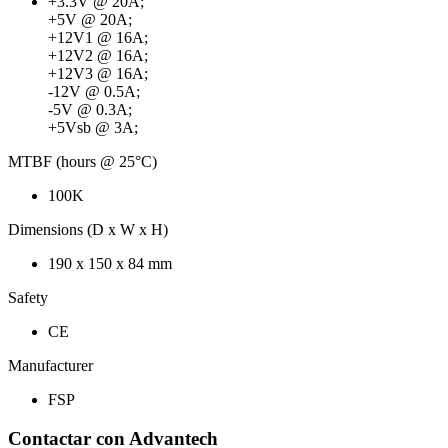
+3.3V @ 20A;
+5V @ 20A;
+12V1 @ 16A;
+12V2 @ 16A;
+12V3 @ 16A;
-12V @ 0.5A;
-5V @ 0.3A;
+5Vsb @ 3A;
MTBF (hours @ 25°C)
100K
Dimensions (D x W x H)
190 x 150 x 84 mm
Safety
CE
Manufacturer
FSP
Contactar con Advantech