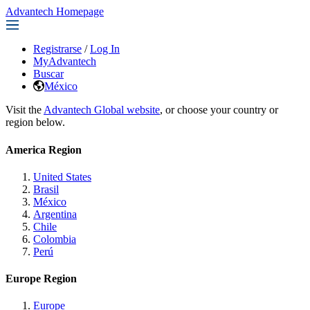
Advantech Homepage
Registrarse
/
Log In
MyAdvantech
Buscar
México
Visit the
Advantech Global website
, or choose your country or
region below.
America Region
United States
Brasil
México
Argentina
Chile
Colombia
Perú
Europe Region
Europe