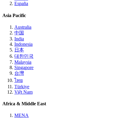
España
Asia Pacific
Australia
中国
India
Indonesia
日本
대한민국
Malaysia
Singapore
台灣
ไทย
Türkiye
Việt Nam
Africa & Middle East
MENA