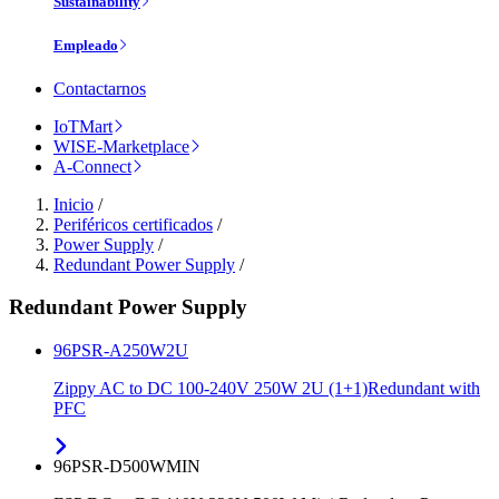
Sustainability
Empleado
Contactarnos
IoTMart
WISE-Marketplace
A-Connect
Inicio
/
Periféricos certificados
/
Power Supply
/
Redundant Power Supply
/
Redundant Power Supply
96PSR-A250W2U
Zippy AC to DC 100-240V 250W 2U (1+1)Redundant with
PFC
96PSR-D500WMIN