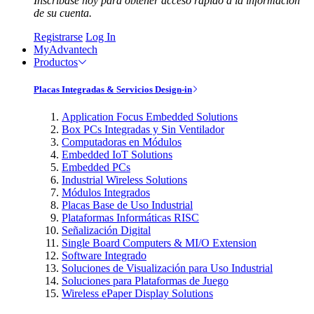
Inscríbase hoy para obtener acceso rápido a la información
de su cuenta.
Registrarse
Log In
MyAdvantech
Productos
Placas Integradas & Servicios Design-in
Application Focus Embedded Solutions
Box PCs Integradas y Sin Ventilador
Computadoras en Módulos
Embedded IoT Solutions
Embedded PCs
Industrial Wireless Solutions
Módulos Integrados
Placas Base de Uso Industrial
Plataformas Informáticas RISC
Señalización Digital
Single Board Computers & MI/O Extension
Software Integrado
Soluciones de Visualización para Uso Industrial
Soluciones para Plataformas de Juego
Wireless ePaper Display Solutions