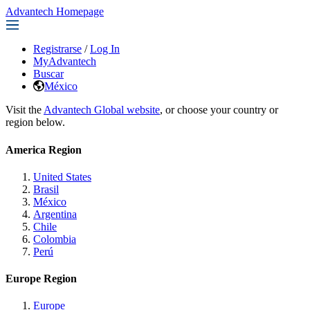
Advantech Homepage
Registrarse
/
Log In
MyAdvantech
Buscar
México
Visit the
Advantech Global website
, or choose your country or
region below.
America Region
United States
Brasil
México
Argentina
Chile
Colombia
Perú
Europe Region
Europe