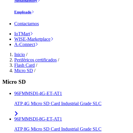
Sustainability
Empleado
Contactarnos
IoTMart
WISE-Marketplace
A-Connect
Inicio
/
Periféricos certificados
/
Flash Card
/
Micro SD
/
Micro SD
96FMMSDI-4G-ET-AT1
ATP 4G Micro SD Card Industrial Grade SLC
96FMMSDI-8G-ET-AT1
ATP 8G Micro SD Card Industrial Grade SLC