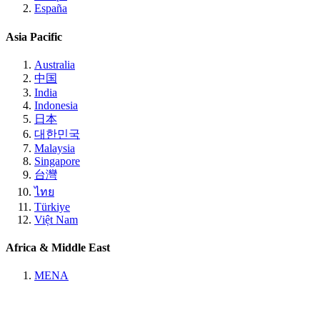
España
Asia Pacific
Australia
中国
India
Indonesia
日本
대한민국
Malaysia
Singapore
台灣
ไทย
Türkiye
Việt Nam
Africa & Middle East
MENA