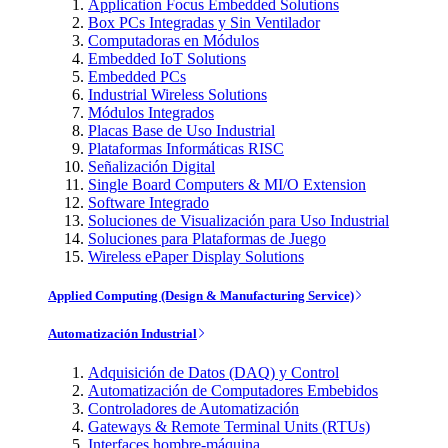
Application Focus Embedded Solutions
Box PCs Integradas y Sin Ventilador
Computadoras en Módulos
Embedded IoT Solutions
Embedded PCs
Industrial Wireless Solutions
Módulos Integrados
Placas Base de Uso Industrial
Plataformas Informáticas RISC
Señalización Digital
Single Board Computers & MI/O Extension
Software Integrado
Soluciones de Visualización para Uso Industrial
Soluciones para Plataformas de Juego
Wireless ePaper Display Solutions
Applied Computing (Design & Manufacturing Service)
Automatización Industrial
Adquisición de Datos (DAQ) y Control
Automatización de Computadores Embebidos
Controladores de Automatización
Gateways & Remote Terminal Units (RTUs)
Interfaces hombre-máquina