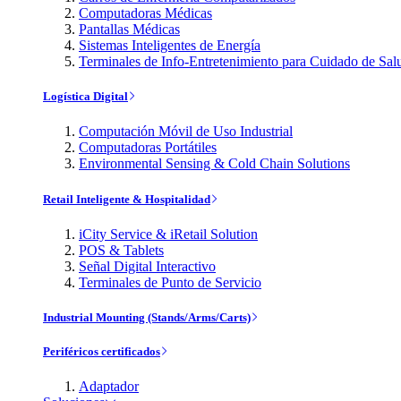
Computadoras Médicas
Pantallas Médicas
Sistemas Inteligentes de Energía
Terminales de Info-Entretenimiento para Cuidado de Sal
Logística Digital
Computación Móvil de Uso Industrial
Computadoras Portátiles
Environmental Sensing & Cold Chain Solutions
Retail Inteligente & Hospitalidad
iCity Service & iRetail Solution
POS & Tablets
Señal Digital Interactivo
Terminales de Punto de Servicio
Industrial Mounting (Stands/Arms/Carts)
Periféricos certificados
Adaptador