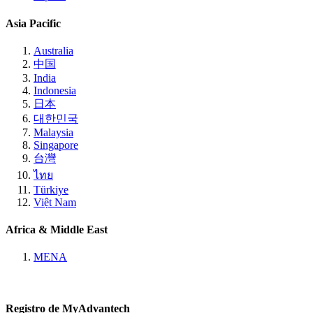
Asia Pacific
Australia
中国
India
Indonesia
日本
대한민국
Malaysia
Singapore
台灣
ไทย
Türkiye
Việt Nam
Africa & Middle East
MENA
Registro de MyAdvantech