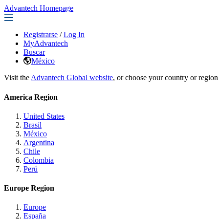
Advantech Homepage
Registrarse
/
Log In
MyAdvantech
Buscar
México
Visit the
Advantech Global website
, or choose your country or region
America Region
United States
Brasil
México
Argentina
Chile
Colombia
Perú
Europe Region
Europe
España