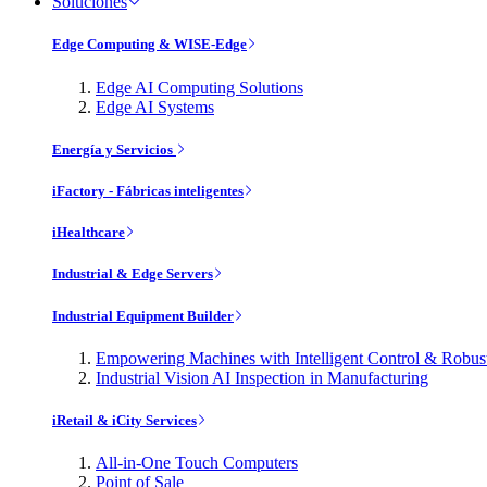
Soluciones
Edge Computing & WISE-Edge
Edge AI Computing Solutions
Edge AI Systems
Energía y Servicios
iFactory - Fábricas inteligentes
iHealthcare
Industrial & Edge Servers
Industrial Equipment Builder
Empowering Machines with Intelligent Control & Robu
Industrial Vision AI Inspection in Manufacturing
iRetail & iCity Services
All-in-One Touch Computers
Point of Sale