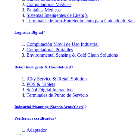
Computadoras Médicas
Pantallas Médicas
Sistemas Inteligentes de Energía
Terminales de Info-Entretenimiento para Cuidado de Sal
Logística Digital
Computación Móvil de Uso Industrial
Computadoras Portátiles
Environmental Sensing & Cold Chain Solutions
Retail Inteligente & Hospitalidad
iCity Service & iRetail Solution
POS & Tablets
Señal Digital Interactivo
Terminales de Punto de Servicio
Industrial Mounting (Stands/Arms/Carts)
Periféricos certificados
Adaptador