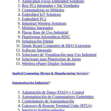
Application Focus Embedded Solutions
Box PCs Integradas y Sin Ventilador
Computadoras en Módulos
Embedded IoT Solutions
Embedded PCs
Industrial Wireless Solutions
Módulos Integrados
Placas Base de Uso Industrial
Plataformas Informáticas RISC
Señalización Digital
Single Board Computers & MI/O Extension
Software Integrado
Soluciones de Visualización para Uso Industrial
Soluciones para Plataformas de Juego
Wireless ePaper Display Solutions
Applied Computing (Design & Manufacturing Service)
Automatización Industrial
Adquisición de Datos (DAQ) y Control
Automatización de Computadores Embebidos
Controladores de Automatización
Gateways & Remote Terminal Units (RTUs)
Interfaces hombre-máquina