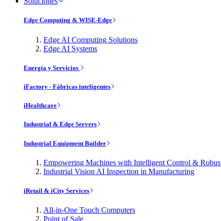
Soluciones
Edge Computing & WISE-Edge
Edge AI Computing Solutions
Edge AI Systems
Energía y Servicios
iFactory - Fábricas inteligentes
iHealthcare
Industrial & Edge Servers
Industrial Equipment Builder
Empowering Machines with Intelligent Control & Robu
Industrial Vision AI Inspection in Manufacturing
iRetail & iCity Services
All-in-One Touch Computers
Point of Sale