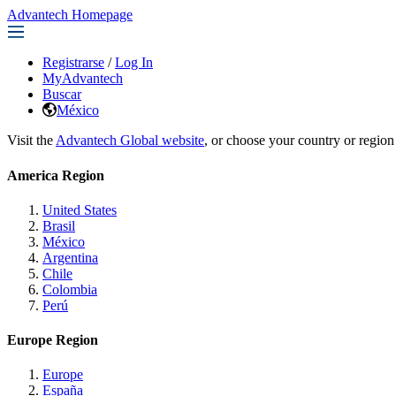
Advantech Homepage
Registrarse
/
Log In
MyAdvantech
Buscar
México
Visit the
Advantech Global website
, or choose your country or region
America Region
United States
Brasil
México
Argentina
Chile
Colombia
Perú
Europe Region
Europe
España