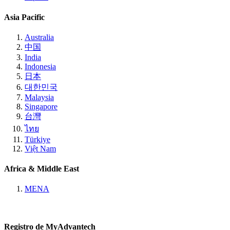
Asia Pacific
Australia
中国
India
Indonesia
日本
대한민국
Malaysia
Singapore
台灣
ไทย
Türkiye
Việt Nam
Africa & Middle East
MENA
Registro de MyAdvantech