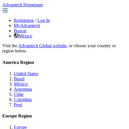
Advantech Homepage
Registrarse
/
Log In
MyAdvantech
Buscar
México
Visit the
Advantech Global website
, or choose your country or
region below.
America Region
United States
Brasil
México
Argentina
Chile
Colombia
Perú
Europe Region
Europe