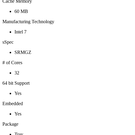
Cache Memory
60 MB
Manufacturing Technology
Intel 7
sSpec
SRMGZ
# of Cores
32
64 bit Support
Yes
Embedded
Yes
Package
Tray