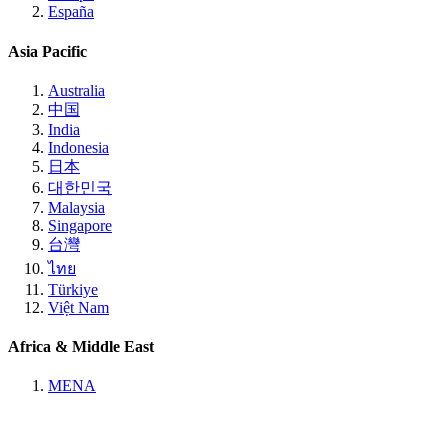
España
Asia Pacific
Australia
中国
India
Indonesia
日本
대한민국
Malaysia
Singapore
台灣
ไทย
Türkiye
Việt Nam
Africa & Middle East
MENA