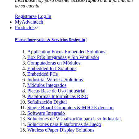
Inscríbase hoy para obtener acceso rápido a la información
de su cuenta.
Registrarse
Log In
MyAdvantech
Productos
Placas Integradas & Servicios Design-in
Application Focus Embedded Solutions
Box PCs Integradas y Sin Ventilador
Computadoras en Módulos
Embedded IoT Solutions
Embedded PCs
Industrial Wireless Solutions
Módulos Integrados
Placas Base de Uso Industrial
Plataformas Informáticas RISC
Señalización Digital
Single Board Computers & MI/O Extension
Software Integrado
Soluciones de Visualización para Uso Industrial
Soluciones para Plataformas de Juego
Wireless ePaper Display Solutions