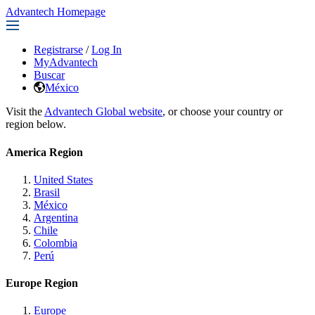
Advantech Homepage
Registrarse
/
Log In
MyAdvantech
Buscar
México
Visit the
Advantech Global website
, or choose your country or
region below.
America Region
United States
Brasil
México
Argentina
Chile
Colombia
Perú
Europe Region
Europe