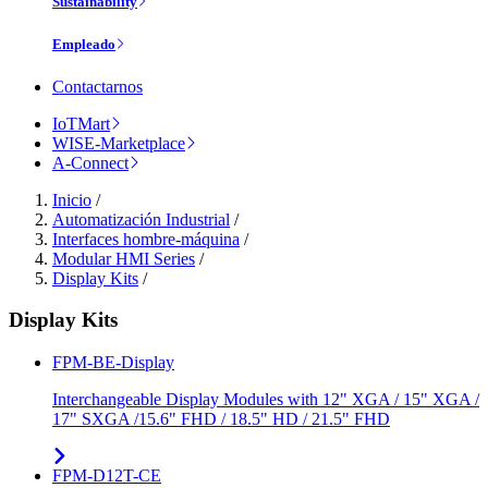
Sustainability
Empleado
Contactarnos
IoTMart
WISE-Marketplace
A-Connect
Inicio
/
Automatización Industrial
/
Interfaces hombre-máquina
/
Modular HMI Series
/
Display Kits
/
Display Kits
FPM-BE-Display
Interchangeable Display Modules with 12" XGA / 15" XGA /
17" SXGA /15.6" FHD / 18.5" HD / 21.5" FHD
FPM-D12T-CE