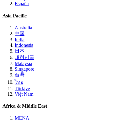
España
Asia Pacific
Australia
中国
India
Indonesia
日本
대한민국
Malaysia
Singapore
台灣
ไทย
Türkiye
Việt Nam
Africa & Middle East
MENA