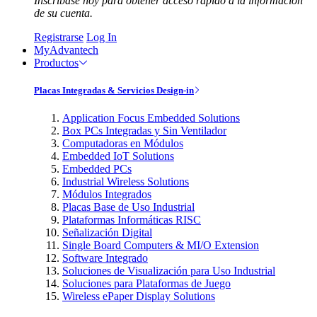
Inscríbase hoy para obtener acceso rápido a la información
de su cuenta.
Registrarse
Log In
MyAdvantech
Productos
Placas Integradas & Servicios Design-in
Application Focus Embedded Solutions
Box PCs Integradas y Sin Ventilador
Computadoras en Módulos
Embedded IoT Solutions
Embedded PCs
Industrial Wireless Solutions
Módulos Integrados
Placas Base de Uso Industrial
Plataformas Informáticas RISC
Señalización Digital
Single Board Computers & MI/O Extension
Software Integrado
Soluciones de Visualización para Uso Industrial
Soluciones para Plataformas de Juego
Wireless ePaper Display Solutions