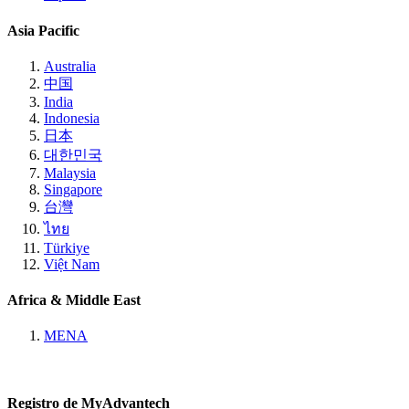
Asia Pacific
Australia
中国
India
Indonesia
日本
대한민국
Malaysia
Singapore
台灣
ไทย
Türkiye
Việt Nam
Africa & Middle East
MENA
Registro de MyAdvantech