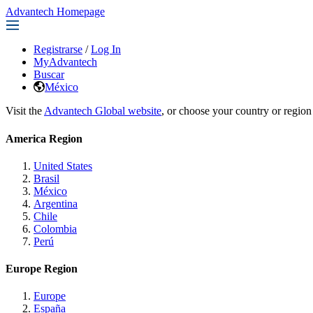
Advantech Homepage
Registrarse
/
Log In
MyAdvantech
Buscar
México
Visit the
Advantech Global website
, or choose your country or region
America Region
United States
Brasil
México
Argentina
Chile
Colombia
Perú
Europe Region
Europe
España