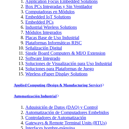
Application Focus Embedded Solutions
Box PCs Integradas y Sin Ventilador
Computadoras en Módulos
Embedded IoT Solutions
Embedded PCs
Industrial Wireless Solutions
Módulos Integrados
Placas Base de Uso Industrial
Plataformas Informáticas RISC
Señalización Digital
Single Board Computers & MI/O Extension
Software Integrado
Soluciones de Visualización para Uso Industrial
Soluciones para Plataformas de Juego
Wireless ePaper Display Solutions
Applied Computing (Design & Manufacturing Service)
Automatización Industrial
Adquisición de Datos (DAQ) y Control
Automatización de Computadores Embebidos
Controladores de Automatización
Gateways & Remote Terminal Units (RTUs)
Interfaces hombre-máquina