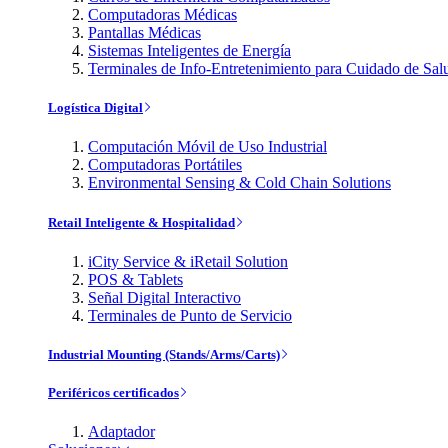
Computadoras Médicas
Pantallas Médicas
Sistemas Inteligentes de Energía
Terminales de Info-Entretenimiento para Cuidado de Sal
Logística Digital
Computación Móvil de Uso Industrial
Computadoras Portátiles
Environmental Sensing & Cold Chain Solutions
Retail Inteligente & Hospitalidad
iCity Service & iRetail Solution
POS & Tablets
Señal Digital Interactivo
Terminales de Punto de Servicio
Industrial Mounting (Stands/Arms/Carts)
Periféricos certificados
Adaptador