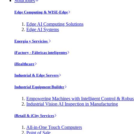
Soluciones
Edge Computing & WISE-Edge
Edge AI Computing Solutions
Edge AI Systems
Energía y Servicios
iFactory - Fábricas inteligentes
iHealthcare
Industrial & Edge Servers
Industrial Equipment Builder
Empowering Machines with Intelligent Control & Robu
Industrial Vision AI Inspection in Manufacturing
iRetail & iCity Services
All-in-One Touch Computers
Point of Sale