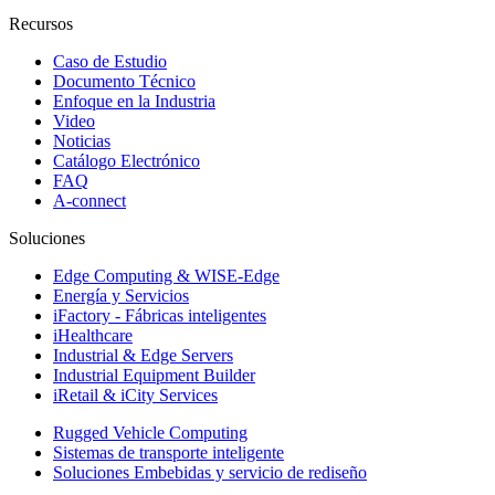
Recursos
Caso de Estudio
Documento Técnico
Enfoque en la Industria
Video
Noticias
Catálogo Electrónico
FAQ
A-connect
Soluciones
Edge Computing & WISE-Edge
Energía y Servicios
iFactory - Fábricas inteligentes
iHealthcare
Industrial & Edge Servers
Industrial Equipment Builder
iRetail & iCity Services
Rugged Vehicle Computing
Sistemas de transporte inteligente
Soluciones Embebidas y servicio de rediseño