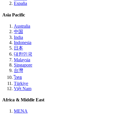
España
Asia Pacific
Australia
中国
India
Indonesia
日本
대한민국
Malaysia
Singapore
台灣
ไทย
Türkiye
Việt Nam
Africa & Middle East
MENA