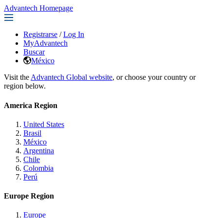
Advantech Homepage
Registrarse
/
Log In
MyAdvantech
Buscar
México
Visit the
Advantech Global website
, or choose your country or
region below.
America Region
United States
Brasil
México
Argentina
Chile
Colombia
Perú
Europe Region
Europe