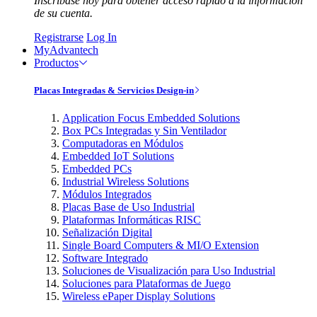
Inscríbase hoy para obtener acceso rápido a la información
de su cuenta.
Registrarse
Log In
MyAdvantech
Productos
Placas Integradas & Servicios Design-in
Application Focus Embedded Solutions
Box PCs Integradas y Sin Ventilador
Computadoras en Módulos
Embedded IoT Solutions
Embedded PCs
Industrial Wireless Solutions
Módulos Integrados
Placas Base de Uso Industrial
Plataformas Informáticas RISC
Señalización Digital
Single Board Computers & MI/O Extension
Software Integrado
Soluciones de Visualización para Uso Industrial
Soluciones para Plataformas de Juego
Wireless ePaper Display Solutions