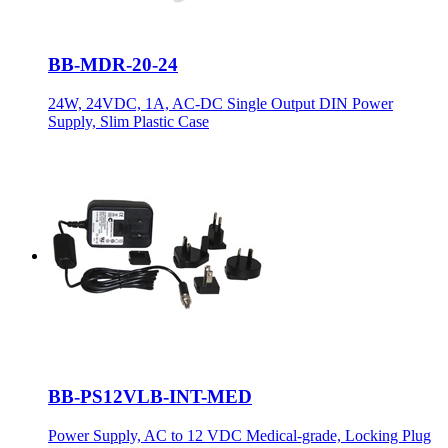
BB-MDR-20-24
24W, 24VDC, 1A, AC-DC Single Output DIN Power
Supply, Slim Plastic Case
BB-PS12VLB-INT-MED
Power Supply, AC to 12 VDC Medical-grade, Locking Plug