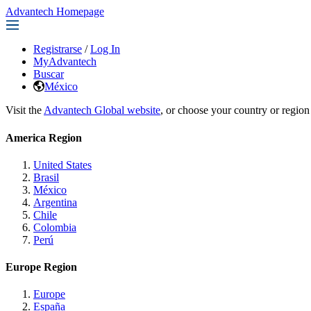
Advantech Homepage
Registrarse
/
Log In
MyAdvantech
Buscar
México
Visit the
Advantech Global website
, or choose your country or region
America Region
United States
Brasil
México
Argentina
Chile
Colombia
Perú
Europe Region
Europe
España