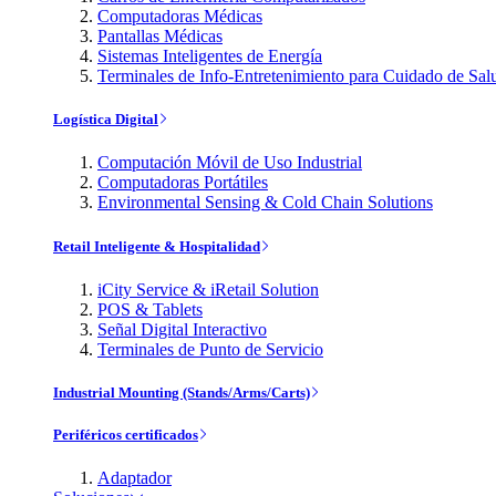
Computadoras Médicas
Pantallas Médicas
Sistemas Inteligentes de Energía
Terminales de Info-Entretenimiento para Cuidado de Sal
Logística Digital
Computación Móvil de Uso Industrial
Computadoras Portátiles
Environmental Sensing & Cold Chain Solutions
Retail Inteligente & Hospitalidad
iCity Service & iRetail Solution
POS & Tablets
Señal Digital Interactivo
Terminales de Punto de Servicio
Industrial Mounting (Stands/Arms/Carts)
Periféricos certificados
Adaptador