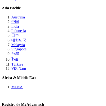
Asia Pacific
Australia
中国
India
Indonesia
日本
대한민국
Malaysia
Singapore
台灣
ไทย
Türkiye
Việt Nam
Africa & Middle East
MENA
Registro de MyAdvantech