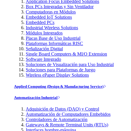
Application Focus Embedded Solutions
Box PCs Integradas y Sin Ventilador
Computadoras en Módulos
Embedded IoT Solutions
Embedded PCs
Industrial Wireless Solutions
Módulos Integrados
Placas Base de Uso Industrial
Plataformas Informáticas RISC
Señalización Digital
Single Board Computers & MI/O Extension
Software Integrado
Soluciones de Visualización para Uso Industrial
Soluciones para Plataformas de Juego
Wireless ePaper Display Solutions
Applied Computing (Design & Manufacturing Service)
Automatización Industrial
Adquisición de Datos (DAQ) y Control
Automatización de Computadores Embebidos
Controladores de Automatización
Gateways & Remote Terminal Units (RTUs)
Interfaces hombre-máquina