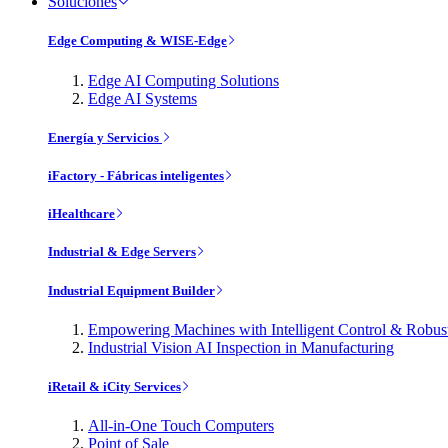
Soluciones
Edge Computing & WISE-Edge
Edge AI Computing Solutions
Edge AI Systems
Energía y Servicios
iFactory - Fábricas inteligentes
iHealthcare
Industrial & Edge Servers
Industrial Equipment Builder
Empowering Machines with Intelligent Control & Robu
Industrial Vision AI Inspection in Manufacturing
iRetail & iCity Services
All-in-One Touch Computers
Point of Sale